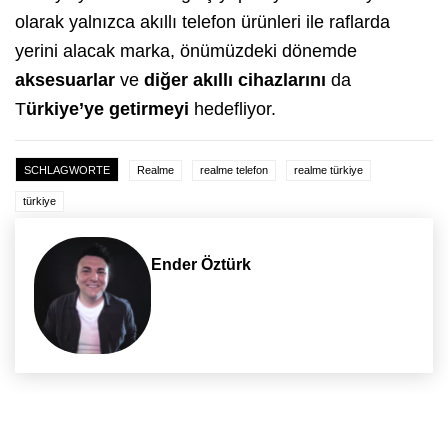
olarak yalnızca akıllı telefon ürünleri ile raflarda
yerini alacak marka, önümüzdeki dönemde
aksesuarlar
ve
diğer
akıllı cihazlarını
da
T
ürkiye’ye getirmeyi
hedefliyor.
SCHLAGWORTE
Realme
realme telefon
realme türkiye
türkiye
Ender Öztürk