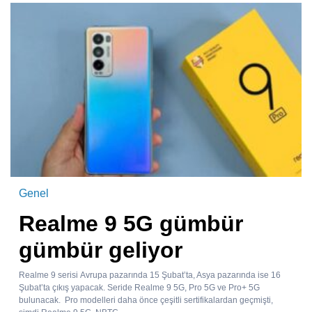
Genel
Realme 9 5G gümbür
gümbür geliyor
Realme 9 serisi Avrupa pazarında 15 Şubat’ta, Asya pazarında ise 16
Şubat’ta çıkış yapacak. Seride Realme 9 5G, Pro 5G ve Pro+ 5G
bulunacak. Pro modelleri daha önce çeşitli sertifikalardan geçmişti,