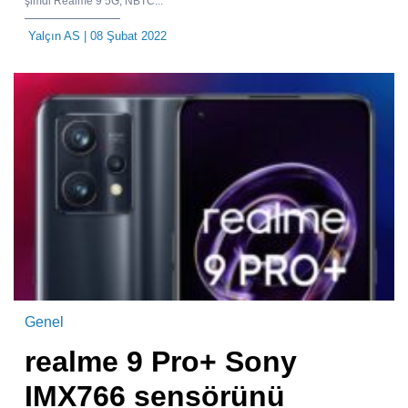
şimdi Realme 9 5G, NBTC...
Yalçın AS
| 08 Şubat 2022
Genel
realme 9 Pro+ Sony
IMX766 sensörünü