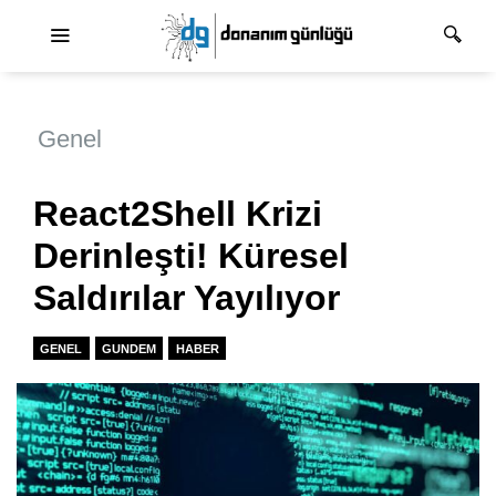
Ana dolaşım
Genel
React2Shell Krizi
Derinleşti! Küresel
Saldırılar Yayılıyor
GENEL
GUNDEM
HABER