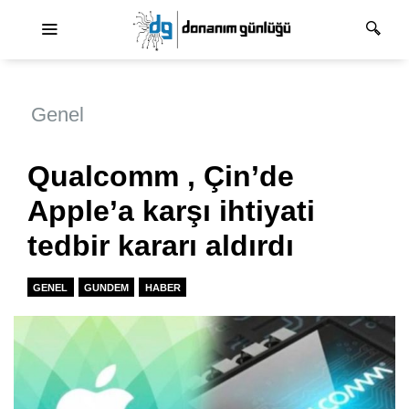
Ana dolaşım
Genel
Qualcomm , Çin’de
Apple’a karşı ihtiyati
tedbir kararı aldırdı
GENEL
GUNDEM
HABER