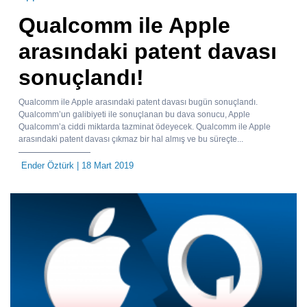
Qualcomm ile Apple
arasındaki patent davası
sonuçlandı!
Qualcomm ile Apple arasındaki patent davası bugün sonuçlandı.
Qualcomm’un galibiyeti ile sonuçlanan bu dava sonucu, Apple
Qualcomm’a ciddi miktarda tazminat ödeyecek. Qualcomm ile Apple
arasındaki patent davası çıkmaz bir hal almış ve bu süreçte...
Ender Öztürk
| 18 Mart 2019