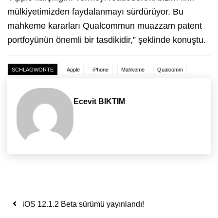
mülkiyetimizden faydalanmayı sürdürüyor. Bu
mahkeme kararları Qualcommun muazzam patent
portfoyünün önemli bir tasdikidir,” şeklinde konuştu.
SCHLAGWORTE
Apple
iPhone
Mahkeme
Qualcomm
Ecevit BIKTIM
Yazı dolaşımı
iOS 12.1.2 Beta sürümü yayınlandı!