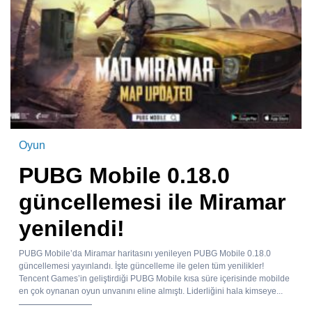
Oyun
PUBG Mobile 0.18.0
güncellemesi ile Miramar
yenilendi!
PUBG Mobile’da Miramar haritasını yenileyen PUBG Mobile 0.18.0
güncellemesi yayınlandı. İşte güncelleme ile gelen tüm yenilikler!
Tencent Games’in geliştirdiği PUBG Mobile kısa süre içerisinde mobilde
en çok oynanan oyun unvanını eline almıştı. Liderliğini hala kimseye...