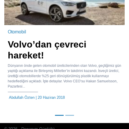
Otomobil
Volvo’dan çevreci
hareket!
Dünyanın önde gelen otomobil üreticilerinden olan Volvo, geçtiğimiz gün
yaptığı açıklama ile Birleşmiş Milletler’in takdirini kazandı. İsveçli üretici,
ürettiği otomobillerde %25 geri dönüştürülmüş plastik kullanmayı
hedeflediğini açıkladı. İşte detaylar. Volvo CEO’su Hakan Samuelsson,
Pazartesi...
Abdullah Özten
| 20 Haziran 2018
© 2026 - Donanım Günlüğü