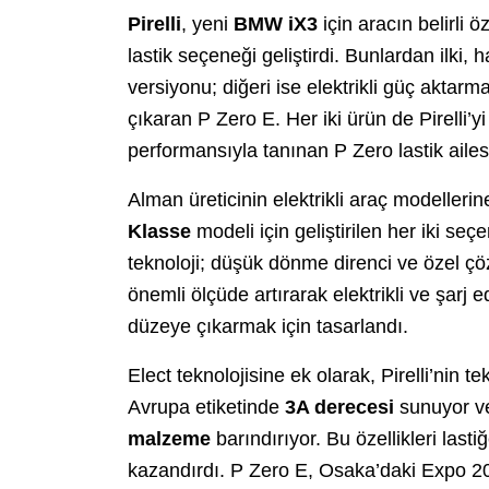
Pirelli
, yeni
BMW iX3
için aracın belirli ö
lastik seçeneği geliştirdi. Bunlardan ilki
versiyonu; diğeri ise elektrikli güç aktarma
çıkaran P Zero E. Her iki ürün de Pirelli’y
performansıyla tanınan P Zero lastik ailesi
Alman üreticinin elektrikli araç modellerin
Klasse
modeli için geliştirilen her iki se
teknoloji; düşük dönme direnci ve özel çö
önemli ölçüde artırarak elektrikli ve şarj e
düzeye çıkarmak için tasarlandı.
Elect teknolojisine ek olarak, Pirelli’nin t
Avrupa etiketinde
3A derecesi
sunuyor 
malzeme
barındırıyor. Bu özellikleri last
kazandırdı. P Zero E, Osaka’daki Expo 202