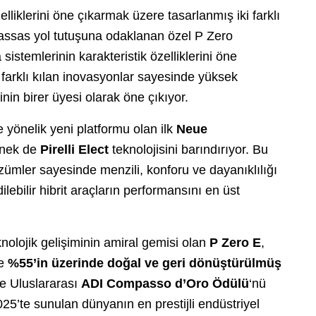
zelliklerini öne çıkarmak üzere tasarlanmış iki farklı
, hassas yol tutuşuna odaklanan özel P Zero
 sistemlerinin karakteristik özelliklerini öne
i farklı kılan inovasyonlar sayesinde yüksek
nin birer üyesi olarak öne çıkıyor.
e yönelik yeni platformu olan ilk
Neue
çenek de
Pirelli Elect
teknolojisini barındırıyor. Bu
zümler sayesinde menzili, konforu ve dayanıklılığı
dilebilir hibrit araçların performansını en üst
eknolojik gelişiminin amiral gemisi olan
P Zero E
,
ve
%55’in üzerinde doğal ve geri dönüştürülmüş
iğe Uluslararası
ADI Compasso d’Oro Ödülü
‘nü
5’te sunulan dünyanın en prestijli endüstriyel