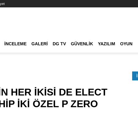
yet
Ana dolaşım
İNCELEME
GALERI
DG TV
GÜVENLIK
YAZILIM
OYUN
Etkinlik Ara
İN HER İKİSİ DE ELECT
İP İKİ ÖZEL P ZERO