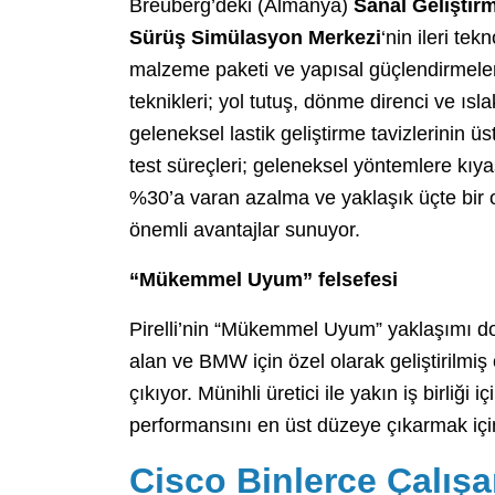
Breuberg’deki (Almanya)
Sanal Geliştir
Sürüş Simülasyon Merkezi
‘nin ileri te
malzeme paketi ve yapısal güçlendirmelerl
teknikleri; yol tutuş, dönme direnci ve ıs
geleneksel lastik geliştirme tavizlerinin 
test süreçleri; geleneksel yöntemlere kıy
%30’a varan azalma ve yaklaşık üçte bir or
önemli avantajlar sunuyor.
“Mükemmel Uyum” felsefesi
Pirelli’nin “Mükemmel Uyum” yaklaşımı doğ
alan ve BMW için özel olarak geliştirilmiş 
çıkıyor. Münihli üretici ile yakın iş birliğ
performansını en üst düzeye çıkarmak için
Cisco Binlerce Çalış