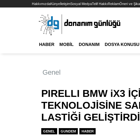
Hakkımızda
Künye
İletişim
Sosyal Medya
Telif Hakkı
Reklam
Öneri ve Şika
HABER
MOBIL
DONANIM
DOSYA KONUSU
Genel
PIRELLI BMW iX3 İÇ
TEKNOLOJİSİNE SAH
LASTİĞİ GELİŞTİRDİ
GENEL
GUNDEM
HABER