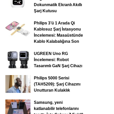
Dokunmatik Ekranlı Akıllı
Şarj Kutusu
Philips 3’ü 1 Arada Qi
Kablosuz Şarj İstasyonu
İncelemesi: Masaüstünde
Kablo Kalabalığına Son
UGREEN Uno RG
İncelemesi: Robot
Tasarımlı GaN Şarj Cihazı
Philips 5000 Serisi
(TAH5209): Şarj Cihazını
Unutturan Kulaklık
Samsung, yeni
katlanabilir telefonlarını