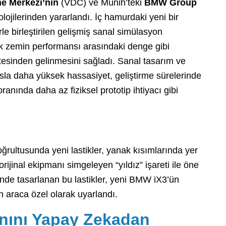
me Merkezi’nin
(VDC) ve Münih’teki
BMW Group
knolojilerinden yararlandı. İç hamurdaki yeni bir
e birleştirilen gelişmiş sanal simülasyon
lak zemin performansı arasındaki denge gibi
üstesinden gelinmesini sağladı. Sanal tasarım ve
asla daha yüksek hassasiyet, geliştirme sürelerinde
anında daha az fiziksel prototip ihtiyacı gibi
rultusunda yeni lastikler, yanak kısımlarında yer
orijinal ekipmanı simgeleyen “yıldız” işareti ile öne
i içinde tasarlanan bu lastikler, yeni BMW iX3’ün
 araca özel olarak uyarlandı.
anını Yapay Zekadan