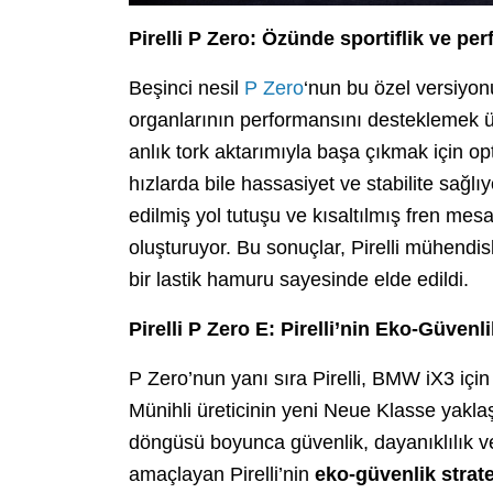
Pirelli P Zero: Özünde sportiflik ve p
Beşinci nesil
P Zero
‘nun bu özel versiyonu
organlarının performansını desteklemek üz
anlık tork aktarımıyla başa çıkmak için op
hızlarda bile hassasiyet ve stabilite sağlıy
edilmiş yol tutuşu ve kısaltılmış fren mes
oluşturuyor. Bu sonuçlar, Pirelli mühendisl
bir lastik hamuru sayesinde elde edildi.
Pirelli P Zero E: Pirelli’nin Eko-Güvenl
P Zero’nun yanı sıra Pirelli, BMW iX3 için
Münihli üreticinin yeni Neue Klasse yakl
döngüsü boyunca güvenlik, dayanıklılık ve 
amaçlayan Pirelli’nin
eko-güvenlik strate