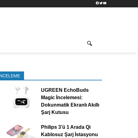
Facebook
Twitter
YouTube
İNCELEME
UGREEN EchoBuds
Magic İncelemesi:
Dokunmatik Ekranlı Akıllı
Şarj Kutusu
Philips 3’ü 1 Arada Qi
Kablosuz Şarj İstasyonu