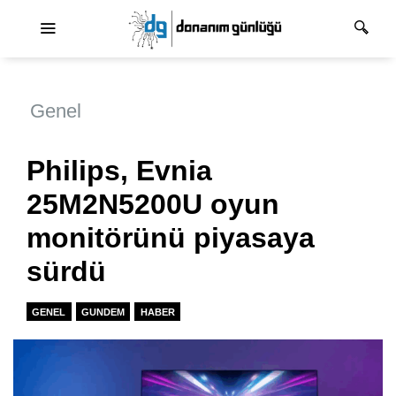
Ana dolaşım
Genel
Philips, Evnia
25M2N5200U oyun
monitörünü piyasaya
sürdü
GENEL
GUNDEM
HABER