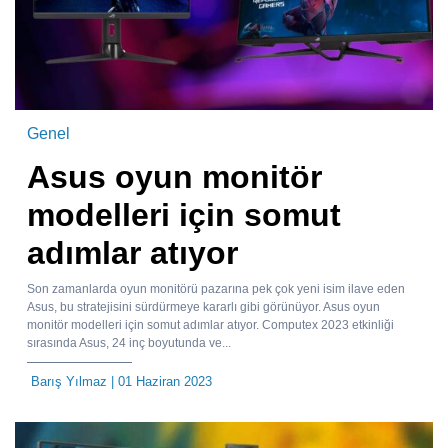
Genel
Asus oyun monitör
modelleri için somut
adımlar atıyor
Son zamanlarda oyun monitörü pazarına pek çok yeni isim ilave eden
Asus, bu stratejisini sürdürmeye kararlı gibi görünüyor. Asus oyun
monitör modelleri için somut adımlar atıyor. Computex 2023 etkinliği
sırasında Asus, 24 inç boyutunda ve...
Barış Yılmaz
| 01 Haziran 2023