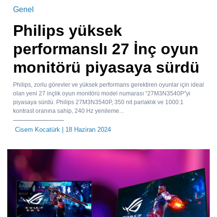
Genel
Philips yüksek
performanslı 27 İnç oyun
monitörü piyasaya sürdü
Philips, zorlu görevler ve yüksek performans gerektiren oyunlar için ideal
olan yeni 27 inçlik oyun monitörü model numarası “27M3N3540P”yi
piyasaya sürdü. Philips 27M3N3540P, 350 nit parlaklık ve 1000:1
kontrast oranına sahip, 240 Hz yenileme...
Cisem Kocatürk
| 18 Haziran 2024