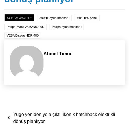
SCHLAGWORTE
390Hz oyun monitörü
Hızlı IPS panel
Philips Evnia 25M2N5200U
Philips oyun monitörü
VESA DisplayHDR 400
Ahmet Timur
Yazı dolaşımı
Yugo yeniden yola çıktı, ikonik hatchback elektrikli
dönüş planlıyor