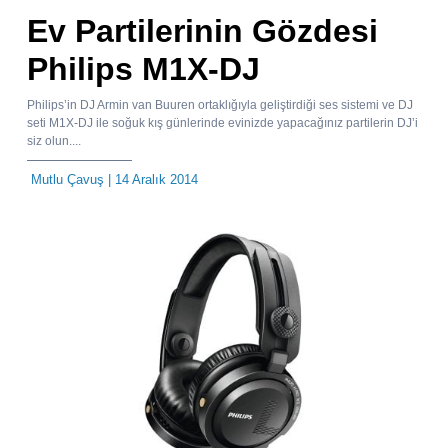
Ev Partilerinin Gözdesi
Philips M1X-DJ
Philips’in DJ Armin van Buuren ortaklığıyla geliştirdiği ses sistemi ve DJ
seti M1X-DJ ile soğuk kış günlerinde evinizde yapacağınız partilerin DJ’i
siz olun....
Mutlu Çavuş
| 14 Aralık 2014