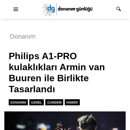
Ana dolaşım
Donanım
Philips A1-PRO
kulaklıkları Armin van
Buuren ile Birlikte
Tasarlandı
DONANIM
GENEL
GUNDEM
HABER