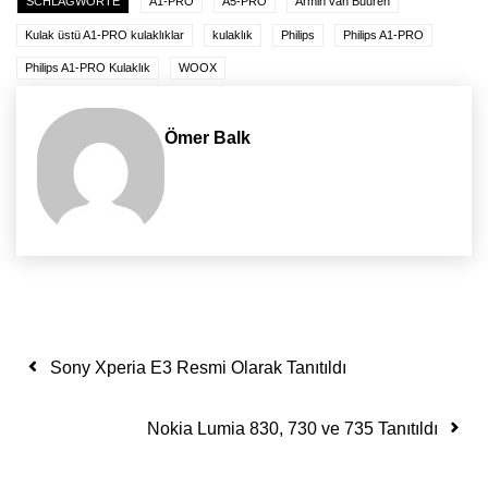
SCHLAGWORTE
A1-PRO
A5-PRO
Armin van Buuren
Kulak üstü A1-PRO kulaklıklar
kulaklık
Philips
Philips A1-PRO
Philips A1-PRO Kulaklık
WOOX
Ömer Balk
Yazı dolaşımı
Sony Xperia E3 Resmi Olarak Tanıtıldı
Nokia Lumia 830, 730 ve 735 Tanıtıldı