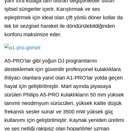
yanı sıra kulağa tam oturan değiştirilebilir üstün
işitsel süngerler içerir. Karıştırmak ve ses
eşleştirmek için ideal olan çift yönlü döner kollar da
tek bir sezgisel hareket ile döndürülebildiği
nden
konforu maksimize eder.
A5-PRO’lar gibi yoğun DJ programlarını
desteklemek için güvenilir profesyonel kulaklıklara
ihtiyacı olanlara yanıt olan A1-PRO’lar yolda geçen
hayat için geliştirilmiştir
.
Mart ayında piyasaya
sürülen Philips A5-PRO kulaklıkların 50 mm yüksek
tanımlı neodimyum sürücüleri, yüksek kalite düşük
frekanslı sesler sunar ve 3500 mW yüksek güç
kullanımı için geliştirilmiştir
. Kaynak yeniden üretimi
ve ses netliği rakipsiz olan hoparlörler uzman