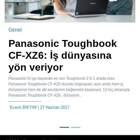
Genel
Panasonic Toughbook
CF-XZ6: İş dünyasına
yön veriyor
Panasonic’in işe dayanıklı en son Toughbook 2’si 1 arada olan
Panasonic Toughbook CF-XZ6 dizüstü bilgisayarı, aynı anda hem iş
dünyasının hem de stil avcılarının beğenisini kazanıyor. 12 inç ekranıyla
Panasonic Toughbook CF-XZ6 , dünyanın...
Ecevit BIKTIM
| 27 Haziran 2017