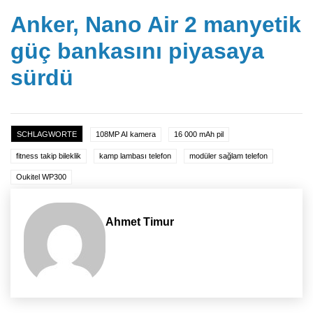
Anker, Nano Air 2 manyetik
güç bankasını piyasaya
sürdü
SCHLAGWORTE
108MP AI kamera
16 000 mAh pil
fitness takip bileklik
kamp lambası telefon
modüler sağlam telefon
Oukitel WP300
Ahmet Timur