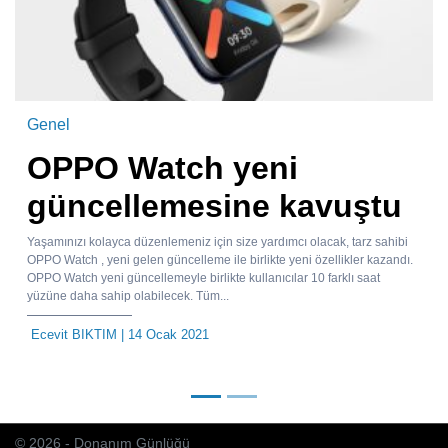
Genel
OPPO Watch yeni
güncellemesine kavuştu
Yaşamınızı kolayca düzenlemeniz için size yardımcı olacak, tarz sahibi
OPPO Watch , yeni gelen güncelleme ile birlikte yeni özellikler kazandı.
OPPO Watch yeni güncellemeyle birlikte kullanıcılar 10 farklı saat
yüzüne daha sahip olabilecek. Tüm...
Ecevit BIKTIM
| 14 Ocak 2021
© 2026 - Donanım Günlüğü