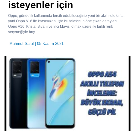
isteyenler için
Oppo, gündelik kullanımda tercih edebileceğiniz yeni bir akıllı telefonla,
yani Oppo A16 ile karşımızda. İşte bu telefonun öne çıkan detayları…
Oppo A16, Kristal Siyahı ve İnci Mavisi olmak üzere iki farklı renk
seçeneğiyle boy...
Mahmut Saral
| 05 Kasım 2021