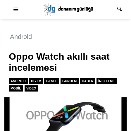
Ana dolaşım
Android
Oppo Watch akıllı saat
incelemesi
ANDROID
DG TV
GENEL
GUNDEM
HABER
İNCELEME
MOBIL
VIDEO