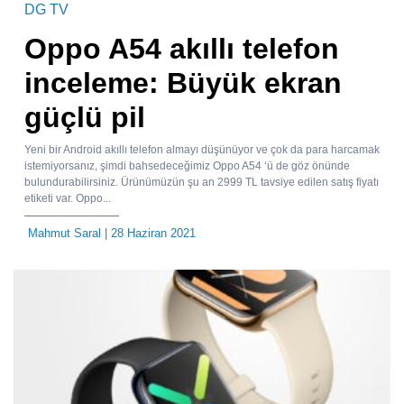
DG TV
Oppo A54 akıllı telefon
inceleme: Büyük ekran
güçlü pil
Yeni bir Android akıllı telefon almayı düşünüyor ve çok da para harcamak
istemiyorsanız, şimdi bahsedeceğimiz Oppo A54 ‘ü de göz önünde
bulundurabilirsiniz. Ürünümüzün şu an 2999 TL tavsiye edilen satış fiyatı
etiketi var. Oppo...
Mahmut Saral
| 28 Haziran 2021