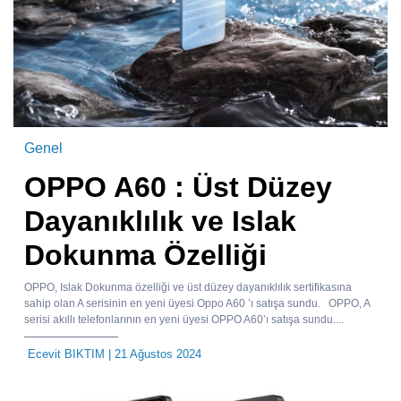
Genel
OPPO A60 : Üst Düzey
Dayanıklılık ve Islak
Dokunma Özelliği
OPPO, Islak Dokunma özelliği ve üst düzey dayanıklılık sertifikasına
sahip olan A serisinin en yeni üyesi Oppo A60 ’ı satışa sundu. OPPO, A
serisi akıllı telefonlarının en yeni üyesi OPPO A60’ı satışa sundu....
Ecevit BIKTIM
| 21 Ağustos 2024