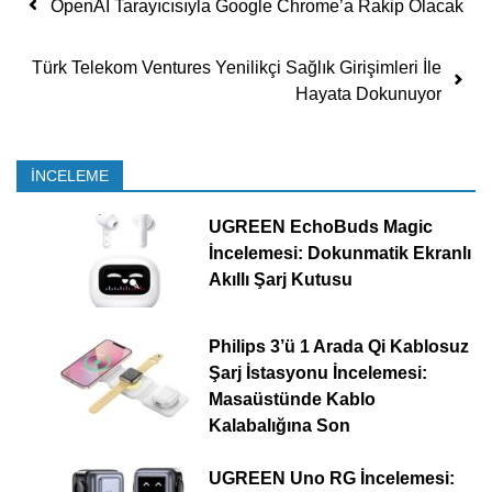
Yazı dolaşımı
OpenAI Tarayıcısıyla Google Chrome’a Rakip Olacak
Türk Telekom Ventures Yenilikçi Sağlık Girişimleri İle
Hayata Dokunuyor
İNCELEME
UGREEN EchoBuds Magic
İncelemesi: Dokunmatik Ekranlı
Akıllı Şarj Kutusu
Philips 3’ü 1 Arada Qi Kablosuz
Şarj İstasyonu İncelemesi:
Masaüstünde Kablo
Kalabalığına Son
UGREEN Uno RG İncelemesi: