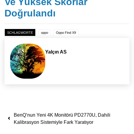
Ve Yüksek Skorlar
Doğrulandı
SCHLAGWORTE
oppo
Oppo Find X9
Yalçın AS
Yazı dolaşımı
BenQ’nun Yeni 4K Monitörü PD2770U, Dahili
Kalibrasyon Sistemiyle Fark Yaratıyor