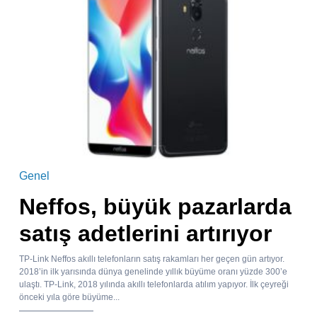
Genel
Neffos, büyük pazarlarda
satış adetlerini artırıyor
TP-Link Neffos akıllı telefonların satış rakamları her geçen gün artıyor.
2018’in ilk yarısında dünya genelinde yıllık büyüme oranı yüzde 300’e
ulaştı. TP-Link, 2018 yılında akıllı telefonlarda atılım yapıyor. İlk çeyreği
önceki yıla göre büyüme...