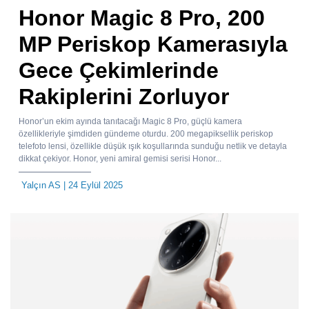
Honor Magic 8 Pro, 200
MP Periskop Kamerasıyla
Gece Çekimlerinde
Rakiplerini Zorluyor
Honor’un ekim ayında tanıtacağı Magic 8 Pro, güçlü kamera
özellikleriyle şimdiden gündeme oturdu. 200 megapiksellik periskop
telefoto lensi, özellikle düşük ışık koşullarında sunduğu netlik ve detayla
dikkat çekiyor. Honor, yeni amiral gemisi serisi Honor...
Yalçın AS
| 24 Eylül 2025