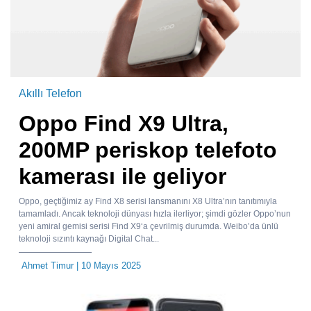
Akıllı Telefon
Oppo Find X9 Ultra,
200MP periskop telefoto
kamerası ile geliyor
Oppo, geçtiğimiz ay Find X8 serisi lansmanını X8 Ultra’nın tanıtımıyla
tamamladı. Ancak teknoloji dünyası hızla ilerliyor; şimdi gözler Oppo’nun
yeni amiral gemisi serisi Find X9‘a çevrilmiş durumda. Weibo’da ünlü
teknoloji sızıntı kaynağı Digital Chat...
Ahmet Timur
| 10 Mayıs 2025