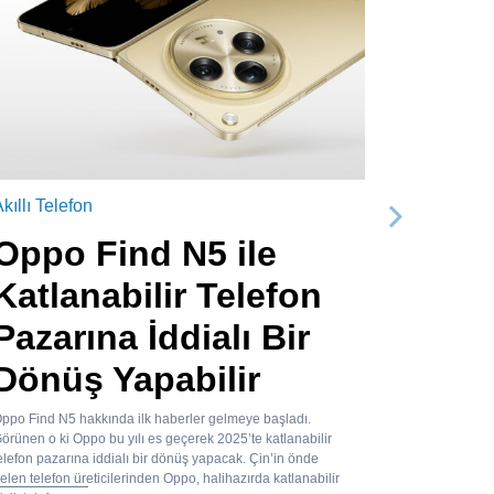
kıllı Telefon
Sonraki
Oppo Find N5 ile
Katlanabilir Telefon
Pazarına İddialı Bir
Dönüş Yapabilir
ppo Find N5 hakkında ilk haberler gelmeye başladı.
örünen o ki Oppo bu yılı es geçerek 2025’te katlanabilir
elefon pazarına iddialı bir dönüş yapacak. Çin’in önde
elen telefon üreticilerinden Oppo, halihazırda katlanabilir