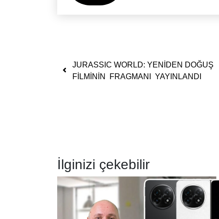
Yazı dolaşımı
JURASSIC WORLD: YENİDEN DOĞUŞ
FİLMİNİN FRAGMANI YAYINLANDI
İlginizi çekebilir