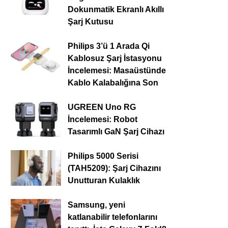
Dokunmatik Ekranlı Akıllı
Şarj Kutusu
Philips 3’ü 1 Arada Qi
Kablosuz Şarj İstasyonu
İncelemesi: Masaüstünde
Kablo Kalabalığına Son
UGREEN Uno RG
İncelemesi: Robot
Tasarımlı GaN Şarj Cihazı
Philips 5000 Serisi
(TAH5209): Şarj Cihazını
Unutturan Kulaklık
Samsung, yeni
katlanabilir telefonlarını