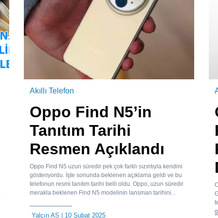
Akıllı Telefon
A
Oppo Find N5’in
Tanıtım Tarihi
Resmen Açıklandı
Oppo Find N5 uzun süredir pek çok farklı sızıntıyla kendini
gösteriyordu. İşte sonunda beklenen açıklama geldi ve bu
telefonun resmi tanıtım tarihi belli oldu. Oppo, uzun süredir
O
merakla beklenen Find N5 modelinin lansman tarihini...
a
G
t
g
Yalçın AS
| 10 Şubat 2025