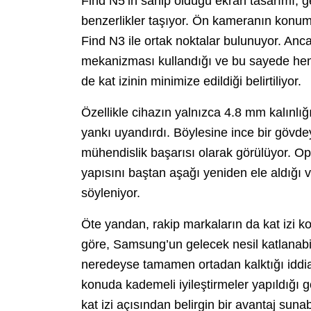
Find N5’in sahip olduğu ekran tasarımı, g
benzerlikler taşıyor. Ön kameranın konum
Find N3 ile ortak noktalar bulunuyor. An
mekanizması kullandığı ve bu sayede hem 
de kat izinin minimize edildiği belirtiliyor.
Özellikle cihazın yalnızca 4.8 mm kalınlığ
yankı uyandırdı. Böylesine ince bir gövdey
mühendislik başarısı olarak görülüyor. 
yapısını baştan aşağı yeniden ele aldığı 
söyleniyor.
Öte yandan, rakip markaların da kat izi ko
göre, Samsung’un gelecek nesil katlanabil
neredeyse tamamen ortadan kalktığı iddia
konuda kademeli iyileştirmeler yapıldığı
kat izi açısından belirgin bir avantaj sunabi