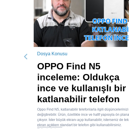
Dosya Konusu
Önceki
OPPO Find N5
inceleme: Oldukça
ince ve kullanışlı bir
katlanabilir telefon
Oppo Find N5, katlanabilir telefonlarla ilgili düşüncelerinizi
değiştirebilir. Ürün, özellikle ince ve hafif yapısıyla ön plan
çıkıyor. İster büyük ekranı açıp kullanabilir, isterseniz de tek
ekran açıkken standart bir telefon gibi kullanabilirsiniz.