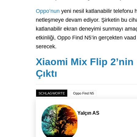
Oppo’nun
yeni nesil katlanabilir telefonu
netleşmeye devam ediyor. Şirketin bu cihaz
katlanabilir ekran deneyimi sunmayı amaç
etkinliği, Oppo Find N5’in gerçekten vaad
serecek.
Xiaomi Mix Flip 2’ni
Çıktı
SCHLAGWORTE
Oppo Find N5
Yalçın AS