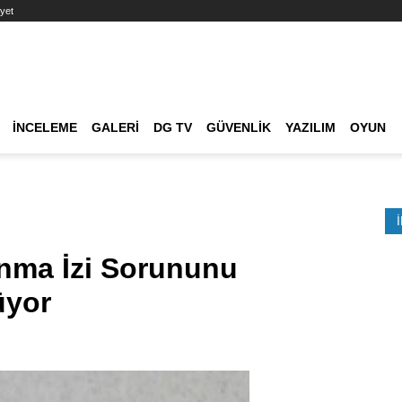
yet
Ana dolaşım
İNCELEME
GALERI
DG TV
GÜVENLIK
YAZILIM
OYUN
Etkinlik Ara
nma İzi Sorununu
üyor