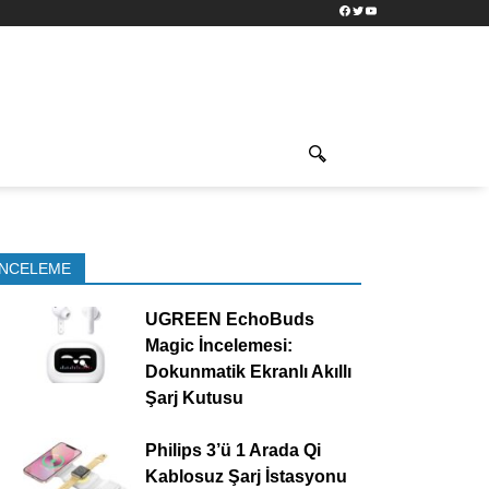
Facebook
Twitter
YouTube
İNCELEME
UGREEN EchoBuds
Magic İncelemesi:
Dokunmatik Ekranlı Akıllı
Şarj Kutusu
Philips 3’ü 1 Arada Qi
Kablosuz Şarj İstasyonu