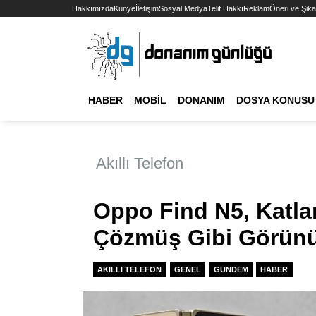
Hakkımızda
Künye
İletişim
Sosyal Medya
Telif Hakkı
Reklam
Öneri ve Şika
HABER
MOBIL
DONANIM
DOSYA KONUSU
Akıllı Telefon
Oppo Find N5, Katla
Çözmüş Gibi Görün
AKILLI TELEFON
GENEL
GUNDEM
HABER