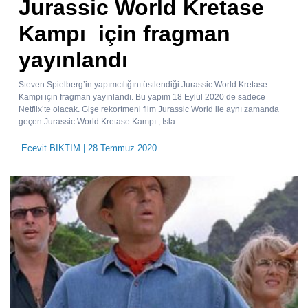
Jurassic World Kretase
Kampı için fragman
yayınlandı
Steven Spielberg’in yapımcılığını üstlendiği Jurassic World Kretase
Kampı için fragman yayınlandı. Bu yapım 18 Eylül 2020’de sadece
Netflix’te olacak. Gişe rekortmeni film Jurassic World ile aynı zamanda
geçen Jurassic World Kretase Kampı , Isla...
Ecevit BIKTIM
| 28 Temmuz 2020