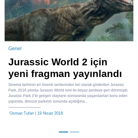
Genel
Jurassic World 2 için
yeni fragman yayınlandı
Sinema tarihinin en önemli serilerinden biri olarak gösterilen Jurassic
Park, 2016 yılında Jurassic World ismi ile beyaz perdeye geri dönmüştü.
Jurassic Park 3’te gelişen olayların sonrasında yaşanılanları konu eden
yapımda, dinozor parkının sonunda açıldığına...
Osman Tufan
| 19 Nisan 2018