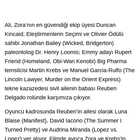
Ali, Zora’nın en güvendiği ekip üyesi Duncan
Kincaid; Eleştirmenlerin Seçimi ve Olivier Ödülü
sahibi Jonathan Bailey (Wicked, Bridgerton)
paleontolog Dr. Henry Loomis; Emmy adayı Rupert
Friend (Homeland, Obi-Wan Kenobi) Big Pharma
temsilcisi Martin Krebs ve Manuel Garcia-Rulfo (The
Lincoln Lawyer, Murder on the Orient Express)
tekne kazazedesi sivil ailenin babası Reuben
Delgado rolünde karşımıza çıkıyor.
Oyuncu kadrosunda Reuben’in ailesi olarak Luna
Blaise (Manifest), David Iacono (The Summer I
Turned Pretty) ve Audrina Miranda (Lopez vs.
Lopez) yer alıyor. Filmde ayrıca Zora ve Krebs’in