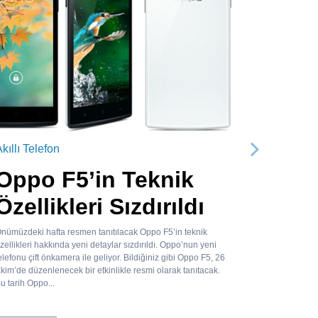
kıllı Telefon
Sonraki
Oppo F5’in Teknik
Özellikleri Sızdırıldı
nümüzdeki hafta resmen tanıtılacak Oppo F5’in teknik
zellikleri hakkında yeni detaylar sızdırıldı. Oppo’nun yeni
elefonu çift önkamera ile geliyor. Bildiğiniz gibi Oppo F5, 26
kim’de düzenlenecek bir etkinlikle resmi olarak tanıtacak.
u tarih Oppo...