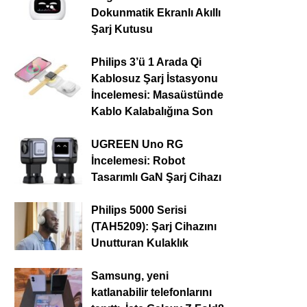
Dokunmatik Ekranlı Akıllı
Şarj Kutusu
Philips 3’ü 1 Arada Qi
Kablosuz Şarj İstasyonu
İncelemesi: Masaüstünde
Kablo Kalabalığına Son
UGREEN Uno RG
İncelemesi: Robot
Tasarımlı GaN Şarj Cihazı
Philips 5000 Serisi
(TAH5209): Şarj Cihazını
Unutturan Kulaklık
Samsung, yeni
katlanabilir telefonlarını