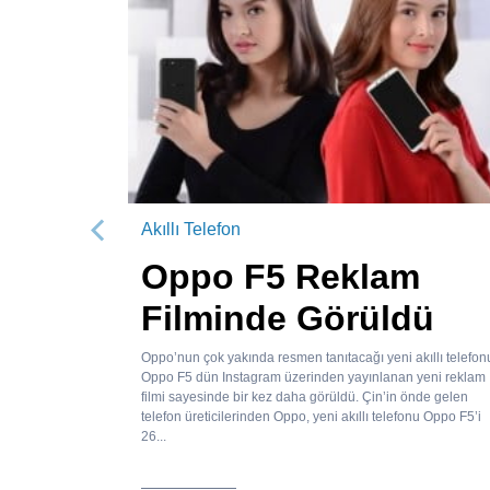
Akıllı Telefon
Önceki
Oppo F5 Reklam
Filminde Görüldü
Oppo’nun çok yakında resmen tanıtacağı yeni akıllı telefon
Oppo F5 dün Instagram üzerinden yayınlanan yeni reklam
filmi sayesinde bir kez daha görüldü. Çin’in önde gelen
telefon üreticilerinden Oppo, yeni akıllı telefonu Oppo F5’i
26...