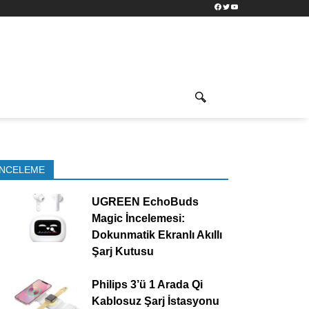
Facebook
Twitter
YouTube
İNCELEME
UGREEN EchoBuds
Magic İncelemesi:
Dokunmatik Ekranlı Akıllı
Şarj Kutusu
Philips 3’ü 1 Arada Qi
Kablosuz Şarj İstasyonu