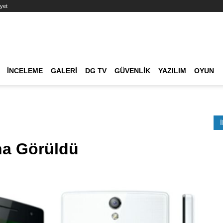
yet
Ana dolaşım
İNCELEME
GALERI
DG TV
GÜVENLIK
YAZILIM
OYUN
Etkinlik Ara
ha Görüldü