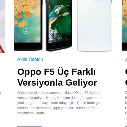
Akıllı Telefon
A
Oppo F5 Üç Farklı
Versiyonla Geliyor
u
Önümüzdeki hafta resmen tanıtılacak Oppo F5 üç farklı
Ö
versiyonla geliyor. Her üç versiyon da bugün yayınlanan
ö
yeni bir görüntü sayesinde ortaya çıktı. Çin’in önde gelen
t
telefon üreticilerinden Oppo yeni akıllı telefonu F5’i
E
önümüzdeki hafta...
B