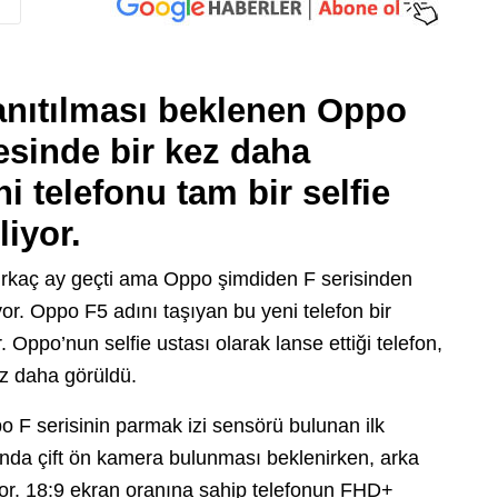
anıtılması beklenen Oppo
yesinde bir kez daha
 telefonu tam bir selfie
liyor.
irkaç ay geçti ama Oppo şimdiden F serisinden
or. Oppo F5 adını taşıyan bu yeni telefon bir
or. Oppo’nun selfie ustası olarak lanse ettiği telefon,
ez daha görüldü.
po F serisinin parmak izi sensörü bulunan ilk
fonda çift ön kamera bulunması beklenirken, arka
or. 18:9 ekran oranına sahip telefonun FHD+