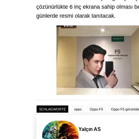
çözünürlükte 6 inç ekrana sahip olması b
günlerde resmi olarak tanıtacak.
SCHLAGWORTE
oppo
Oppo F5
Oppo F5 görüntüle
Yalçın AS