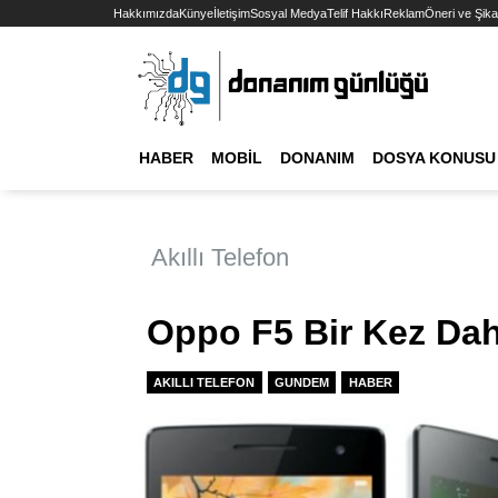
Hakkımızda
Künye
İletişim
Sosyal Medya
Telif Hakkı
Reklam
Öneri ve Şika
HABER
MOBIL
DONANIM
DOSYA KONUSU
Akıllı Telefon
Oppo F5 Bir Kez Da
AKILLI TELEFON
GUNDEM
HABER