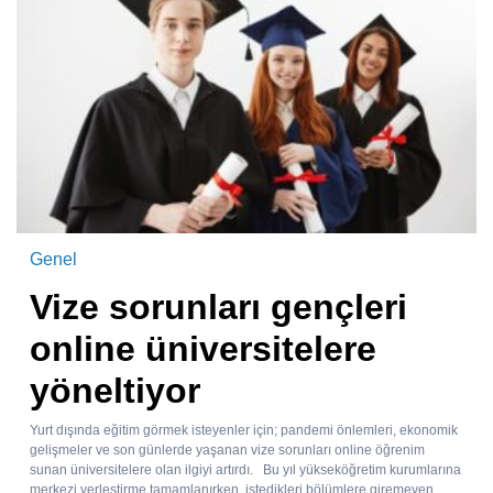
Genel
Vize sorunları gençleri
online üniversitelere
yöneltiyor
Yurt dışında eğitim görmek isteyenler için; pandemi önlemleri, ekonomik
gelişmeler ve son günlerde yaşanan vize sorunları online öğrenim
sunan üniversitelere olan ilgiyi artırdı. Bu yıl yükseköğretim kurumlarına
merkezi yerleştirme tamamlanırken, istedikleri bölümlere giremeyen...