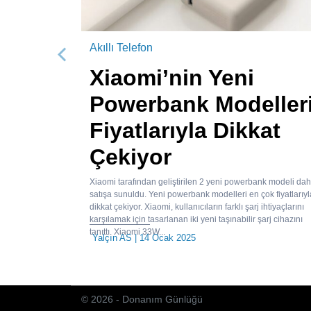
Akıllı Telefon
Önceki
Xiaomi’nin Yeni
Powerbank Modeller
Fiyatlarıyla Dikkat
Çekiyor
Xiaomi tarafından geliştirilen 2 yeni powerbank modeli da
satışa sunuldu. Yeni powerbank modelleri en çok fiyatlarıyl
dikkat çekiyor. Xiaomi, kullanıcıların farklı şarj ihtiyaçlarını
karşılamak için tasarlanan iki yeni taşınabilir şarj cihazını
tanıttı. Xiaomi 33W...
Yalçın AS
| 14 Ocak 2025
© 2026 - Donanım Günlüğü