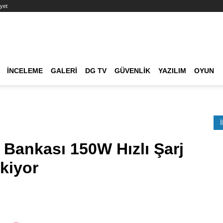
yet
Ana dolaşım
İNCELEME
GALERI
DG TV
GÜVENLIK
YAZILIM
OYUN
Etkinlik Ara
 Bankası 150W Hızlı Şarj
ekiyor