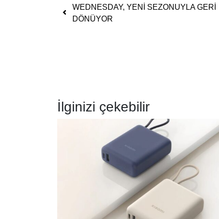
Yazı dolaşımı
WEDNESDAY, YENİ SEZONUYLA GERİ
DÖNÜYOR
İlginizi çekebilir