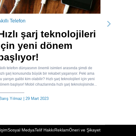
kıllı Telefon
Sonraki
Hızlı şarj teknolojileri
için yeni dönem
başlıyor!
kıllı telefon dünyasının önemli isimleri arasında şimdi de
ızlı şarj konusunda büyük bir rekabet yaşanıyor. Peki ama
u yarışın galibi kim olabilir? Hızlı şarj teknolojileri için yeni
önem başlıyor! Mobil cihazlarında hızlı şarj teknolojisinde...
Barış Yılmaz
| 29 Mart 2023
tişim
Sosyal Medya
Telif Hakkı
Reklam
Öneri ve Şikayet