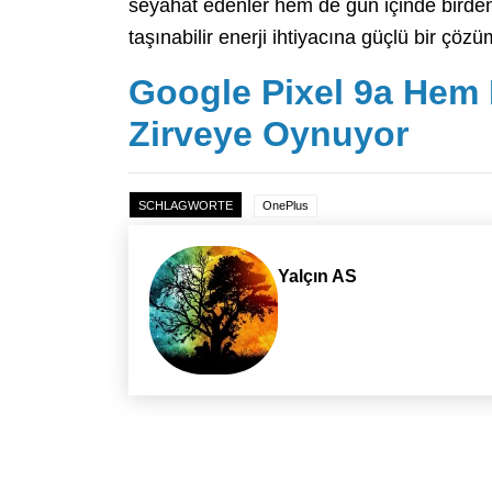
seyahat edenler hem de gün içinde birden 
taşınabilir enerji ihtiyacına güçlü bir çöz
Google Pixel 9a He
Zirveye Oynuyor
SCHLAGWORTE
OnePlus
Yalçın AS