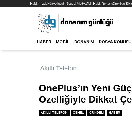
Hakkımızda
Künye
İletişim
Sosyal Medya
Telif Hakkı
Reklam
Öneri ve Şika
HABER
MOBIL
DONANIM
DOSYA KONUSU
Akıllı Telefon
OnePlus’ın Yeni Güç
Özelliğiyle Dikkat Ç
AKILLI TELEFON
GENEL
GUNDEM
HABER