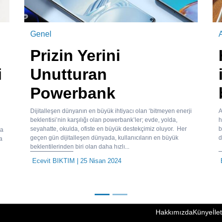
Genel
A
Prizin Yerini
i
Unutturan
Powerbank
Dijitalleşen dünyanın en büyük ihtiyacı olan ‘bitmeyen enerji
A
beklentisi’nin karşılığı olan powerbank’ler; evde, yolda,
h
seyahatte, okulda, ofiste en büyük destekçimiz oluyor. Her
b
ha
geçen gün dijitalleşen dünyada, kullanıcıların en büyük
d
a
beklentilerinden biri olan daha hızlı...
Ecevit BIKTIM
| 25 Nisan 2024
Hakkımızda
Künye
İle