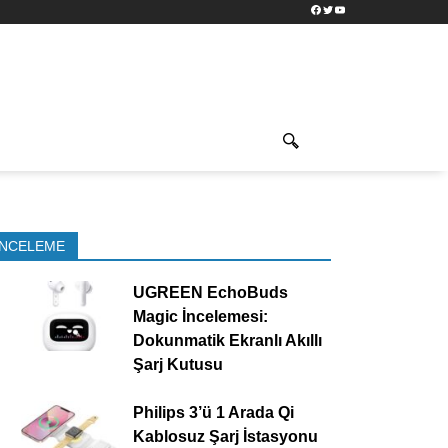
Facebook
Twitter
YouTube
İNCELEME
UGREEN EchoBuds
Magic İncelemesi:
Dokunmatik Ekranlı Akıllı
Şarj Kutusu
Philips 3’ü 1 Arada Qi
Kablosuz Şarj İstasyonu