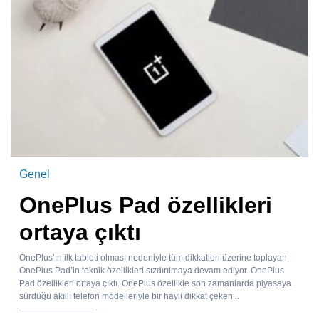
Genel
OnePlus Pad özellikleri
ortaya çıktı
OnePlus’ın ilk tableti olması nedeniyle tüm dikkatleri üzerine toplayan
OnePlus Pad’in teknik özellikleri sızdırılmaya devam ediyor. OnePlus
Pad özellikleri ortaya çıktı. OnePlus özellikle son zamanlarda piyasaya
sürdüğü akıllı telefon modelleriyle bir hayli dikkat çeken...