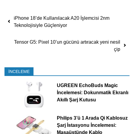
Yazı dolaşımı
iPhone 18’de Kullanılacak A20 İşlemcisi 2nm
Teknolojisiyle Güçleniyor
Tensor G5: Pixel 10’un gücünü artıracak yeni nesil
çip
İNCELEME
UGREEN EchoBuds Magic
İncelemesi: Dokunmatik Ekranlı
Akıllı Şarj Kutusu
Philips 3’ü 1 Arada Qi Kablosuz
Şarj İstasyonu İncelemesi:
Masaüstünde Kablo