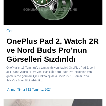
Genel
OnePlus Pad 2, Watch 2R
ve Nord Buds Pro’nun
Görselleri Sızdırıldı
OnePlus’ın 16 Temmuz’da tanıtacağı yeni tableti OnePlus Pad 2, yeni
akıllı saati Watch 2R ve yeni kulaklığı Nord Buds Pro, sızdırılan yeni
görsellerde görüldü. Çinli teknoloji devi OnePlus, 16 Temmuz’da
İtalya’da önemli bir etkinlik...
Ahmet Timur
| 12 Temmuz 2024