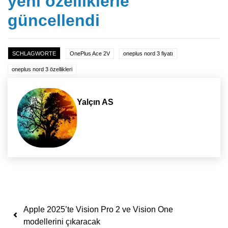
yeni özelliklerle
güncellendi
SCHLAGWORTE
OnePlus Ace 2V
oneplus nord 3 fiyatı
oneplus nord 3 özellikleri
Yalçın AS
Yazı dolaşımı
Apple 2025’te Vision Pro 2 ve Vision One
modellerini çıkaracak