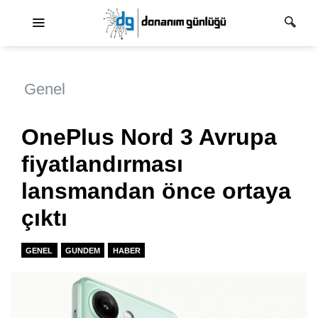
Ana dolaşım
Genel
OnePlus Nord 3 Avrupa
fiyatlandırması
lansmandan önce ortaya
çıktı
GENEL
GUNDEM
HABER