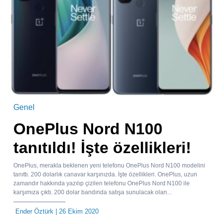
Genel
OnePlus Nord N100
tanıtıldı! İşte özellikleri!
OnePlus, merakla beklenen yeni telefonu OnePlus Nord N100 modelini
tanıttı. 200 dolarlık canavar karşınızda. İşte özellikleri. OnePlus, uzun
zamandır hakkında yazılıp çizilen telefonu OnePlus Nord N100 ile
karşımıza çıktı. 200 dolar bandında satışa sunulacak olan...
Ender Öztürk
| 26 Ekim 2020