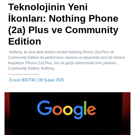
Teknolojinin Yeni
İkonları: Nothing Phone
(2a) Plus ve Community
Edition
Nothing, iki yeni akıllı telefon modeli Nothing Phone (2a) Plus ve
Community Edition ile performans, kamera ve tasarımda yeni bir dönem
başlatıyor. Phone (2a) Plus, hızı ve güçlü işlemcisiyle öne çıkarken,
Community Edition, Nothing...
Ecevit BIKTIM
| 08 Şubat 2025