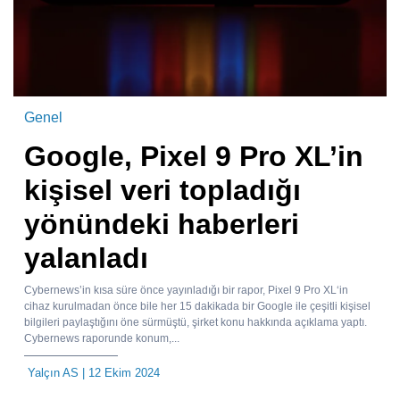
Genel
Google, Pixel 9 Pro XL’in
kişisel veri topladığı
yönündeki haberleri
yalanladı
Cybernews’in kısa süre önce yayınladığı bir rapor, Pixel 9 Pro XL‘in
cihaz kurulmadan önce bile her 15 dakikada bir Google ile çeşitli kişisel
bilgileri paylaştığını öne sürmüştü, şirket konu hakkında açıklama yaptı.
Cybernews raporunde konum,...
Yalçın AS
| 12 Ekim 2024