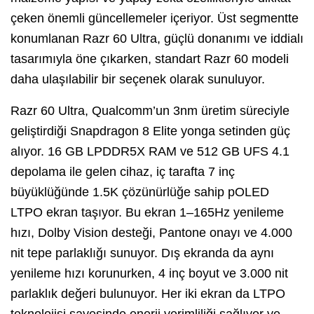
çeken önemli güncellemeler içeriyor. Üst segmentte
konumlanan Razr 60 Ultra, güçlü donanımı ve iddialı
tasarımıyla öne çıkarken, standart Razr 60 modeli
daha ulaşılabilir bir seçenek olarak sunuluyor.
Razr 60 Ultra, Qualcomm’un 3nm üretim süreciyle
geliştirdiği Snapdragon 8 Elite yonga setinden güç
alıyor. 16 GB LPDDR5X RAM ve 512 GB UFS 4.1
depolama ile gelen cihaz, iç tarafta 7 inç
büyüklüğünde 1.5K çözünürlüğe sahip pOLED
LTPO ekran taşıyor. Bu ekran 1–165Hz yenileme
hızı, Dolby Vision desteği, Pantone onayı ve 4.000
nit tepe parlaklığı sunuyor. Dış ekranda da aynı
yenileme hızı korunurken, 4 inç boyut ve 3.000 nit
parlaklık değeri bulunuyor. Her iki ekran da LTPO
teknolojisi sayesinde enerji verimliliği sağlıyor ve