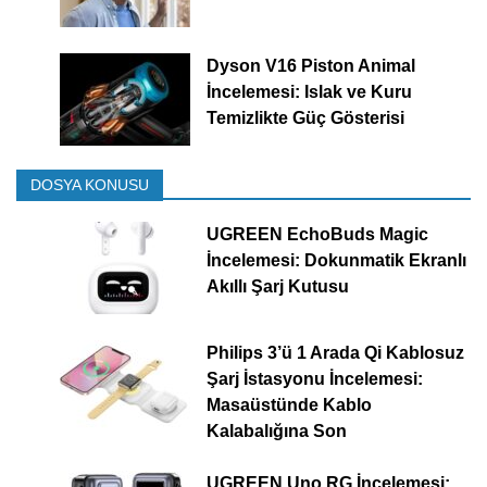
Dyson V16 Piston Animal
İncelemesi: Islak ve Kuru
Temizlikte Güç Gösterisi
DOSYA KONUSU
UGREEN EchoBuds Magic
İncelemesi: Dokunmatik Ekranlı
Akıllı Şarj Kutusu
Philips 3’ü 1 Arada Qi Kablosuz
Şarj İstasyonu İncelemesi:
Masaüstünde Kablo
Kalabalığına Son
UGREEN Uno RG İncelemesi: