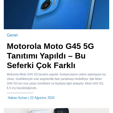
Genel
Motorola Moto G45 5G
Tanıtımı Yapıldı – Bu
Seferki Çok Farklı
Motorola Moto G45 5G tanıtımı yapıldı. Kullanıcıların cebini yakmayan bu
cihaz, özellikleriyle orta segmentte fark yaratmayı hedefliyor. İşte Moto
G45 5G’nin öne çıkan özellikleri ve fiyatıyla ilgili detaylar. Moto G45 5G,
6,5 inç büyüklüğünde...
Hakan Ayhan
| 22 Ağustos 2024