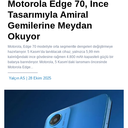
Motorola Edge 70, İnce
Tasarımıyla Amiral
Gemilerine Meydan
Okuyor
Motorola, Edge 70 modeliyle orta segmentte dengeleri değiştirmeye
hazırlanıyor. 5 Kasım’da tanıtılacak cihaz, yalnızca 5,99 mm
kalınlığındaki ince gövdesine rağmen 4.800 mAh kapasiteli güçlü bir
batarya barındırıyor. Motorola, 5 Kasım’daki lansmanı öncesinde
Motorola Edge...
Yalçın AS
| 28 Ekim 2025