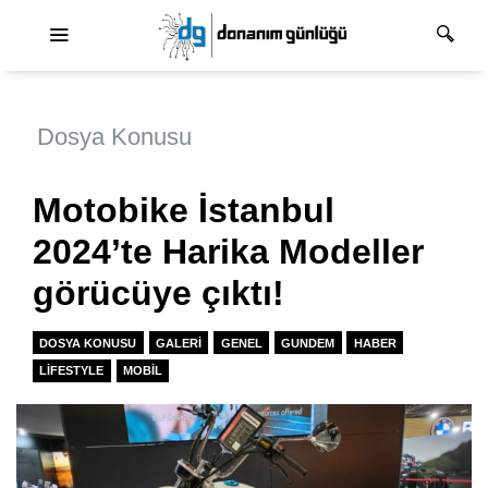
Ana dolaşım
Dosya Konusu
Motobike İstanbul
2024’te Harika Modeller
görücüye çıktı!
DOSYA KONUSU
GALERI
GENEL
GUNDEM
HABER
LIFESTYLE
MOBIL