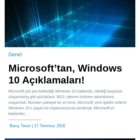
Genel
Microsoft’tan, Windows
10 Açıklamaları!
Microsoft çok şey beklediği Windows 10 hakkında, istediği başarıya
ulaşamamış gibi gözüküyor. W10, istenen indirme rakamlarına
ulaşamadı. Bundan yaklaşık bir yıl önce, Microsoft, yeni işletim sistemi
Windows 10’u şaşalı bir organizasyonla tanıtmıştı. Microsoft’un
beklentisi,...
Barış Terun
| 17 Temmuz 2016