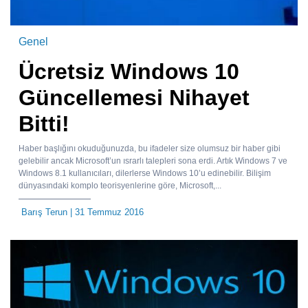
Genel
Ücretsiz Windows 10
Güncellemesi Nihayet
Bitti!
Haber başlığını okuduğunuzda, bu ifadeler size olumsuz bir haber gibi
gelebilir ancak Microsoft’un ısrarlı talepleri sona erdi. Artık Windows 7 ve
Windows 8.1 kullanıcıları, dilerlerse Windows 10’u edinebilir. Bilişim
dünyasındaki komplo teorisyenlerine göre, Microsoft,...
Barış Terun
| 31 Temmuz 2016