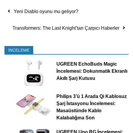
Yazı dolaşımı
Yeni Diablo oyunu mu geliyor?
Transformers: The Last Knight’tan Çarpıcı Haberler
İNCELEME
UGREEN EchoBuds Magic
İncelemesi: Dokunmatik Ekranlı
Akıllı Şarj Kutusu
Philips 3’ü 1 Arada Qi Kablosuz
Şarj İstasyonu İncelemesi:
Masaüstünde Kablo
Kalabalığına Son
UGREEN Uno RG İncelemesi: