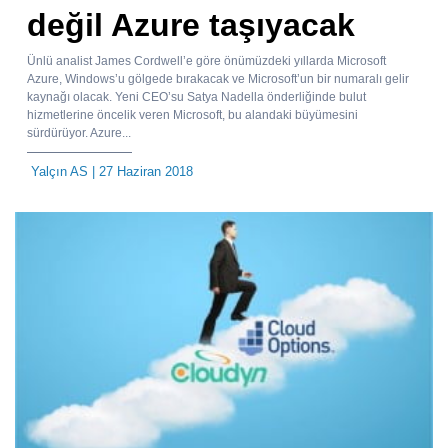
değil Azure taşıyacak
Ünlü analist James Cordwell’e göre önümüzdeki yıllarda Microsoft
Azure, Windows’u gölgede bırakacak ve Microsoft’un bir numaralı gelir
kaynağı olacak. Yeni CEO’su Satya Nadella önderliğinde bulut
hizmetlerine öncelik veren Microsoft, bu alandaki büyümesini
sürdürüyor. Azure...
Yalçın AS
| 27 Haziran 2018