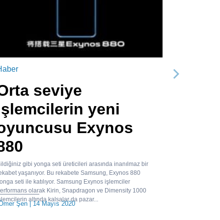
Haber
Sonraki
Orta seviye
işlemcilerin yeni
oyuncusu Exynos
880
ildiğiniz gibi yonga seti üreticileri arasında inanılmaz bir
ekabet yaşanıyor. Bu rekabete Samsung, Exynos 880
onga seti ile katılıyor. Samsung Exynos işlemciler
erformans olarak Kirin, Snapdragon ve Dimensity 1000
şlemcilerin altında kalsalar da pazar...
Ömer Şen
| 14 Mayıs 2020