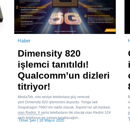
Haber
Dimensity 820
işlemci tanıtıldı!
Qualcomm’un dizleri
titriyor!
MediaTek, orta seviye telefonlara güç verecek
B
yeni Dimensity 820 işlemcisini duyurdu. Yonga seti
r
Snapdragon 768G’nin rakibi olacak. Xiaomi’nin alt markası
y
olan Redmi, X serisi telefonların ilki olacak olan Redmi 10X
p
akıllı telefonun ne zaman tanıtılacağını...
i
Ömer Şen
| 18 Mayıs 2020