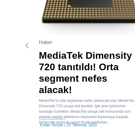
Haber
Önceki
MediaTek Dimensity
720 tanıtıldı! Orta
segment nefes
alacak!
MediaTek’in orta segmente nefes aldıracak olan MediaTek
Dimensity 720 yonga seti tanıtıldı. İşte yeni işlemcinin
sunduğu özellikler. MediaTek yonga seti konusunda son
yıllarda yaptığı atılımların meyvesini toplamaya başladı.
Dimensity serisi ile uygun fiyatlı telefonları...
Ender Öztürk
| 23 Temmuz 2020