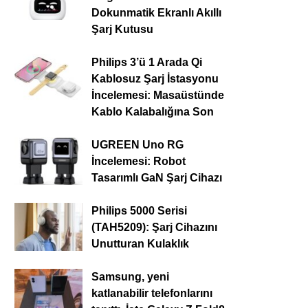
Dokunmatik Ekranlı Akıllı
Şarj Kutusu
Philips 3’ü 1 Arada Qi
Kablosuz Şarj İstasyonu
İncelemesi: Masaüstünde
Kablo Kalabalığına Son
UGREEN Uno RG
İncelemesi: Robot
Tasarımlı GaN Şarj Cihazı
Philips 5000 Serisi
(TAH5209): Şarj Cihazını
Unutturan Kulaklık
Samsung, yeni
katlanabilir telefonlarını