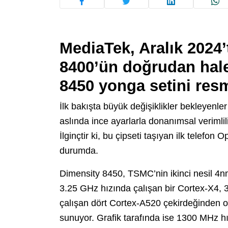
MediaTek, Aralık 2024’t
8400
’ün doğrudan hale
8450
yonga setini res
İlk bakışta büyük değişiklikler bekleyenler
aslında ince ayarlarla donanımsal verimli
İlginçtir ki, bu çipseti taşıyan ilk telef
durumda.
Dimensity 8450, TSMC’nin ikinci nesil 4nm
3.25 GHz hızında çalışan bir Cortex-X4,
çalışan dört Cortex-A520 çekirdeğinden o
sunuyor. Grafik tarafında ise 1300 MHz 