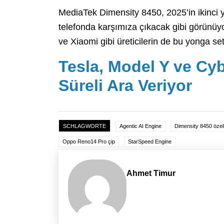
MediaTek Dimensity 8450, 2025’in ikinci 
telefonda karşımıza çıkacak gibi görünü
ve Xiaomi gibi üreticilerin de bu yonga se
Tesla, Model Y ve Cy
Süreli Ara Veriyor
SCHLAGWORTE
Agentic AI Engine
Dimensity 8450 özelli
Oppo Reno14 Pro çip
StarSpeed Engine
Ahmet Timur