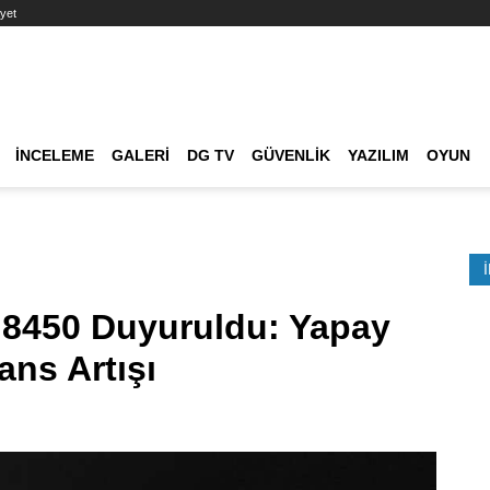
yet
Ana dolaşım
İNCELEME
GALERI
DG TV
GÜVENLIK
YAZILIM
OYUN
Etkinlik Ara
 8450 Duyuruldu: Yapay
ans Artışı