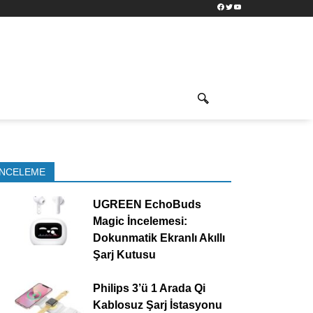
Facebook
Twitter
YouTube
İNCELEME
UGREEN EchoBuds
Magic İncelemesi:
Dokunmatik Ekranlı Akıllı
Şarj Kutusu
Philips 3’ü 1 Arada Qi
Kablosuz Şarj İstasyonu