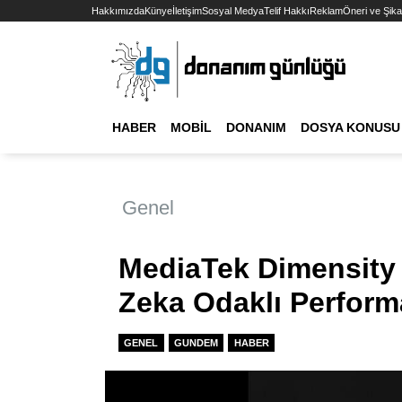
Hakkımızda
Künye
İletişim
Sosyal Medya
Telif Hakkı
Reklam
Öneri ve Şika
HABER
MOBIL
DONANIM
DOSYA KONUSU
Genel
MediaTek Dimensity
Zeka Odaklı Perform
GENEL
GUNDEM
HABER