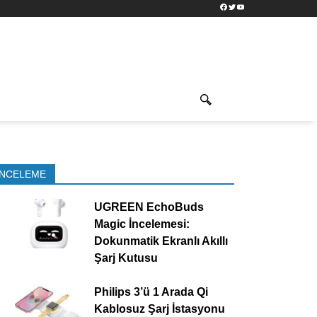
Facebook
Twitter
YouTube
İNCELEME
UGREEN EchoBuds
Magic İncelemesi:
Dokunmatik Ekranlı Akıllı
Şarj Kutusu
Philips 3’ü 1 Arada Qi
Kablosuz Şarj İstasyonu