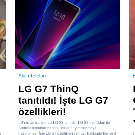
Akıllı Telefon
LG G7 ThinQ
tanıtıldı! İşte LG G7
özellikleri!
LG’nin amiral gemisi LG G7 tanıtıldı. LG G7 özellikleri ile
Android tutkunlarına farklı bir deneyim sunmaya
e
hazırlanıyor. İşte LG G7 özellikleri ve fiyatı hakkında her şey!
L