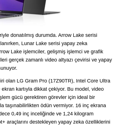
leriyle donatılmış durumda. Arrow Lake serisi
lanırken, Lunar Lake serisi yapay zeka
 Arrow Lake işlemciler, gelişmiş işlemci ve grafik
ri gerçek zamanlı video altyazı çevirisi ve yapay
sunuyor.
iri olan LG Gram Pro (17Z90TR), Intel Core Ultra
kran kartıyla dikkat çekiyor. Bu model, video
em gücü gerektiren görevler için ideal bir
a taşınabilirlikten ödün vermiyor. 16 inç ekrana
ce 0,49 inç inceliğinde ve 1,24 kilogram
t+ araçlarını destekleyen yapay zeka özelliklerini