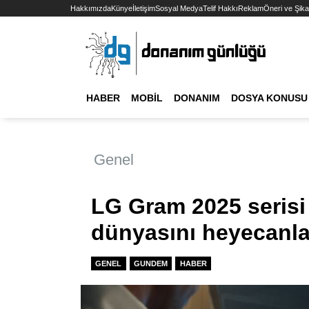
Hakkımızda
Künye
İletişim
Sosyal Medya
Telif Hakkı
Reklam
Öneri ve Şika
HABER
MOBIL
DONANIM
DOSYA KONUSU
Genel
LG Gram 2025 serisi ö
dünyasını heyecanla
GENEL
GUNDEM
HABER