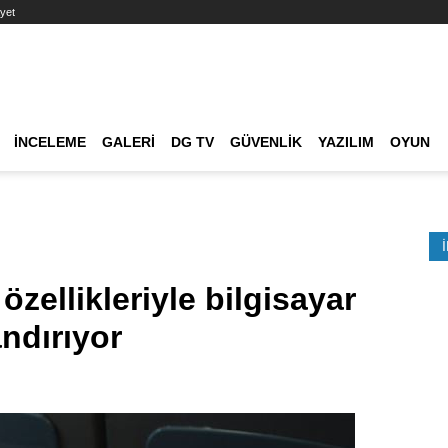
yet
Ana dolaşım
İNCELEME
GALERI
DG TV
GÜVENLIK
YAZILIM
OYUN
Etkinlik Ara
zellikleriyle bilgisayar
ndırıyor