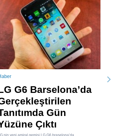
Haber
Sonraki
LG G6 Barselona’da
Gerçekleştirilen
Tanıtımda Gün
Yüzüne Çıktı
G nin yeni amiral gemisi LG G6 braselona’da