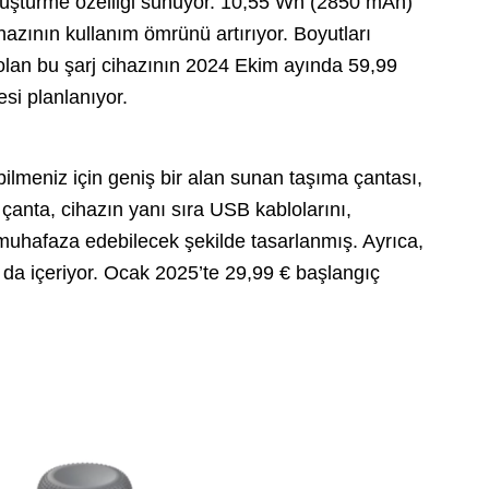
 dönüştürme özelliği sunuyor. 10,55 Wh (2850 mAh)
hazının kullanım ömrünü artırıyor. Boyutları
lan bu şarj cihazının 2024 Ekim ayında 59,99
si planlanıyor.
bilmeniz için geniş bir alan sunan taşıma çantası,
nta, cihazın yanı sıra USB kablolarını,
 muhafaza edebilecek şekilde tasarlanmış. Ayrıca,
 da içeriyor. Ocak 2025’te 29,99 € başlangıç