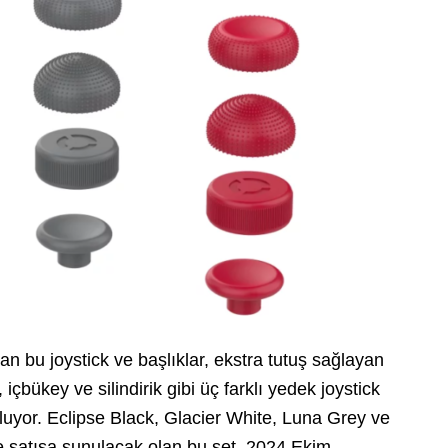
n bu joystick ve başlıklar, ekstra tutuş sağlayan
çbükey ve silindirik gibi üç farklı yedek joystick
uluyor. Eclipse Black, Glacier White, Luna Grey ve
e satışa sunulacak olan bu set, 2024 Ekim