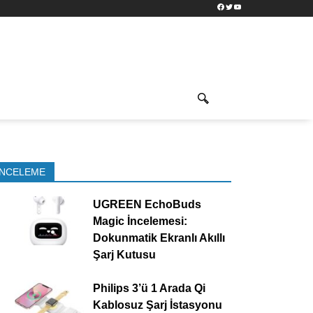
Facebook
Twitter
YouTube
İNCELEME
UGREEN EchoBuds
Magic İncelemesi:
Dokunmatik Ekranlı Akıllı
Şarj Kutusu
Philips 3’ü 1 Arada Qi
Kablosuz Şarj İstasyonu