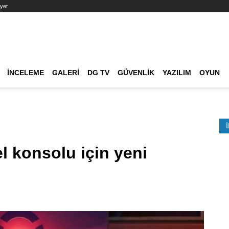
yet
Ana dolaşım
İNCELEME
GALERI
DG TV
GÜVENLIK
YAZILIM
OYUN
Etkinlik Ara
l konsolu için yeni