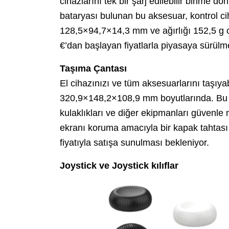
cihazlarını tek bir şarj edilebilir birime
bataryası bulunan bu aksesuar, kontrol ci
128,5×94,7×14,3 mm ve ağırlığı 152,5 g o
€’dan başlayan fiyatlarla piyasaya sürülme
Taşıma Çantası
El cihazınızı ve tüm aksesuarlarını taşıya
320,9×148,2×108,9 mm boyutlarında. Bu ça
kulaklıkları ve diğer ekipmanları güvenle
ekranı koruma amacıyla bir kapak tahtası
fiyatıyla satışa sunulması bekleniyor.
Joystick ve Joystick kılıflar