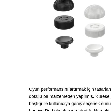
Oyun performansını artırmak için tasarlana
dokulu bir malzemeden yapılmış. Küresel, i
başlığı ile kullanıcıya geniş seçenek sun
Lenovo Red olmak üzere dört farklı renkt