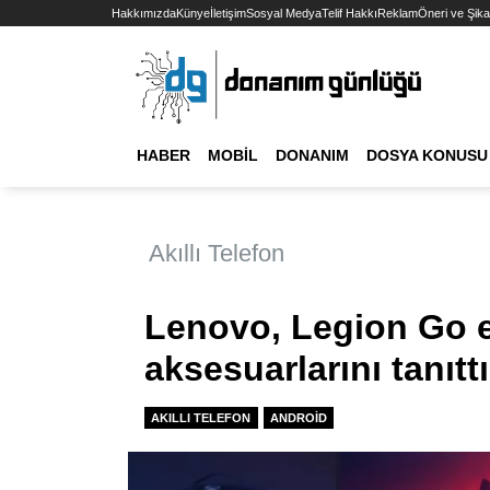
Hakkımızda
Künye
İletişim
Sosyal Medya
Telif Hakkı
Reklam
Öneri ve Şika
HABER
MOBIL
DONANIM
DOSYA KONUSU
Akıllı Telefon
Lenovo, Legion Go e
aksesuarlarını tanıttı
AKILLI TELEFON
ANDROID