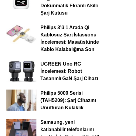
Dokunmatik Ekranlı Akıllı
Şarj Kutusu
Philips 3’ü 1 Arada Qi
Kablosuz Şarj İstasyonu
İncelemesi: Masaüstünde
Kablo Kalabalığına Son
UGREEN Uno RG
İncelemesi: Robot
Tasarımlı GaN Şarj Cihazı
Philips 5000 Serisi
(TAH5209): Şarj Cihazını
Unutturan Kulaklık
Samsung, yeni
katlanabilir telefonlarını