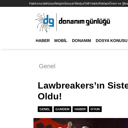
Hakkımızda
Künye
İletişim
Sosyal Medya
Telif Hakkı
Reklam
Öneri ve Şika
HABER
MOBIL
DONANIM
DOSYA KONUSU
Genel
Lawbreakers’ın Siste
Oldu!
GENEL
GUNDEM
HABER
OYUN