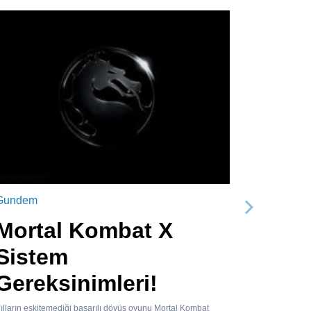
Gundem
Sonraki
Mortal Kombat X
Sistem
Gereksinimleri!
ılların eskitemediği başarılı dövüş oyunu Mortal Kombat