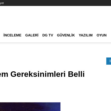
yet
Ana dolaşım
İNCELEME
GALERI
DG TV
GÜVENLIK
YAZILIM
OYUN
Etkinlik Ara
m Gereksinimleri Belli