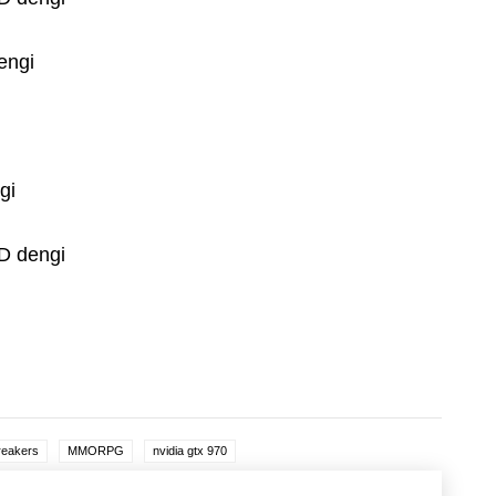
engi
gi
D dengi
reakers
MMORPG
nvidia gtx 970