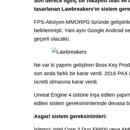
Son derece ilginç bir hikayesi olan ve
tasarlanan Lawbreakers’ın sistem gerek
FPS-Aksiyon-MMORPG türünde geliştirilen
belirlenmişti. Yani aynı Google Android v
geçerli olacaktı.
Ne var ki yapımı geliştiren Boss Key Pro
son anda farklı bir karar verdi. 2016 PAX
ücretli olmasına karar verdi.
Unreal Engine 4 üstüne inşa edilen yapım; 
edilen sistem gereksinimlerinde devasa bi
Asgari sistem gereksinimleri:
İşlemci: Intel Core 2 Duo E6600 veya AM