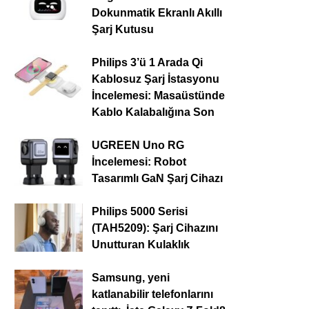
Dokunmatik Ekranlı Akıllı
Şarj Kutusu
Philips 3’ü 1 Arada Qi
Kablosuz Şarj İstasyonu
İncelemesi: Masaüstünde
Kablo Kalabalığına Son
UGREEN Uno RG
İncelemesi: Robot
Tasarımlı GaN Şarj Cihazı
Philips 5000 Serisi
(TAH5209): Şarj Cihazını
Unutturan Kulaklık
Samsung, yeni
katlanabilir telefonlarını