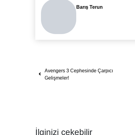
Barış Terun
Yazı dolaşımı
Avengers 3 Cephesinde Çarpıcı
Gelişmeler!
İlginizi çekebilir