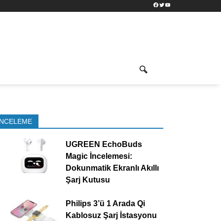
Facebook
Twitter
YouTube
İNCELEME
UGREEN EchoBuds
Magic İncelemesi:
Dokunmatik Ekranlı Akıllı
Şarj Kutusu
Philips 3’ü 1 Arada Qi
Kablosuz Şarj İstasyonu