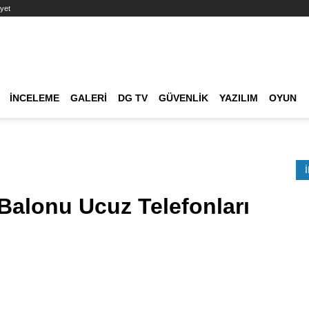
yet
Ana dolaşım
İNCELEME
GALERI
DG TV
GÜVENLIK
YAZILIM
OYUN
Etkinlik Ara
Balonu Ucuz Telefonları