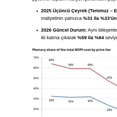
2025 Üçüncü Çeyrek (Temmuz – Ey
maliyetinin yalnızca
%31 ila %33’ü
2026 Güncel Durum:
Aynı bileşenle
iki katına çıkarak
%59 ila %64
seviye