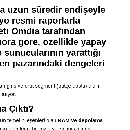
da uzun süredir endişeyle
yo resmi raporlarla
eti
Omdia
tarafından
pora göre, özellikle yapay
e sunucularının yarattığı
tken pazarındaki dengeleri
an giriş ve orta segment (bütçe dostu) akıllı
 atıyor.
a Çıktı?
onun temel bileşenleri olan
RAM ve depolama
ının inanılmaz bir hızla yükselmiş olması.