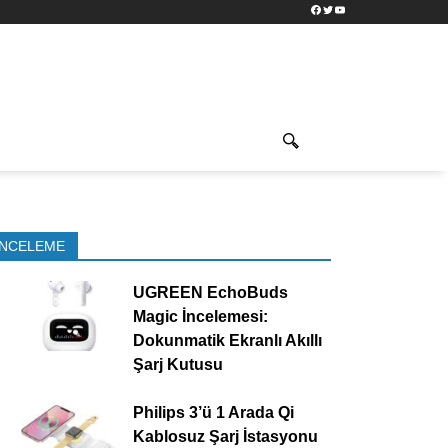
Facebook
Twitter
YouTube
İNCELEME
UGREEN EchoBuds
Magic İncelemesi:
Dokunmatik Ekranlı Akıllı
Şarj Kutusu
Philips 3’ü 1 Arada Qi
Kablosuz Şarj İstasyonu