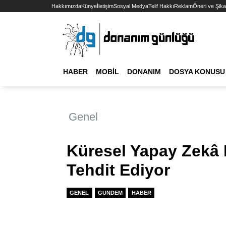
Hakkımızda
Künye
İletişim
Sosyal Medya
Telif Hakkı
Reklam
Öneri ve Şika
HABER
MOBIL
DONANIM
DOSYA KONUSU
Genel
Küresel Yapay Zekâ 
Tehdit Ediyor
GENEL
GUNDEM
HABER