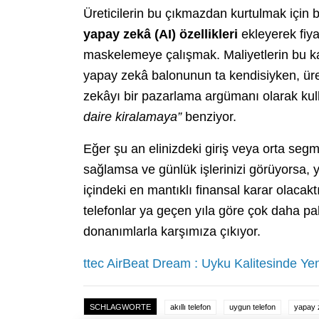
Üreticilerin bu çıkmazdan kurtulmak için
yapay zekâ (AI) özellikleri
ekleyerek fiya
maskelemeye çalışmak. Maliyetlerin bu 
yapay zekâ balonunun ta kendisiyken, üret
zekâyı bir pazarlama argümanı olarak ku
daire kiralamaya”
benziyor.
Eğer şu an elinizdeki giriş veya orta segm
sağlamsa ve günlük işlerinizi görüyorsa, y
içindeki en mantıklı finansal karar olacak
telefonlar ya geçen yıla göre çok daha pa
donanımlarla karşımıza çıkıyor.
ttec AirBeat Dream : Uyku Kalitesinde Ye
SCHLAGWORTE
akıllı telefon
uygun telefon
yapay 