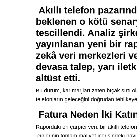
Akıllı telefon pazarın
beklenen o kötü senar
tescillendi. Analiz şirk
yayınlanan yeni bir ra
zekâ veri merkezleri v
devasa talep, yarı ile
altüst etti.
Bu durum, kar marjları zaten bıçak sırtı ol
telefonların geleceğini doğrudan tehlikeye
Fatura Neden İki Katın
Rapordaki en çarpıcı veri, bir akıllı telef
çiplerinin toplam maliyet içerisindeki pay