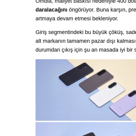
Omdia, maliyet baskısı nedeniyle 400 dolar
daralacağını
öngörüyor. Buna karşın, prem
artmaya devam etmesi bekleniyor.
Giriş segmentindeki bu büyük çöküş, sade
alt markanın tamamen pazar dışı kalmasın
durumdan çıkış için şu an masada iyi bir