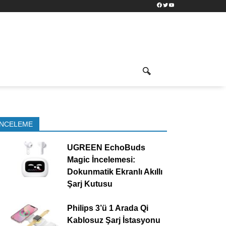
Facebook
Twitter
YouTube
İNCELEME
UGREEN EchoBuds
Magic İncelemesi:
Dokunmatik Ekranlı Akıllı
Şarj Kutusu
Philips 3’ü 1 Arada Qi
Kablosuz Şarj İstasyonu