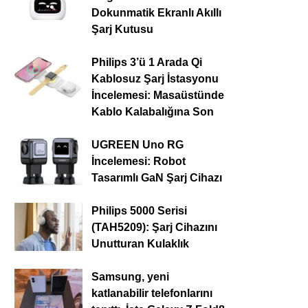
Dokunmatik Ekranlı Akıllı
Şarj Kutusu
Philips 3’ü 1 Arada Qi
Kablosuz Şarj İstasyonu
İncelemesi: Masaüstünde
Kablo Kalabalığına Son
UGREEN Uno RG
İncelemesi: Robot
Tasarımlı GaN Şarj Cihazı
Philips 5000 Serisi
(TAH5209): Şarj Cihazını
Unutturan Kulaklık
Samsung, yeni
katlanabilir telefonlarını