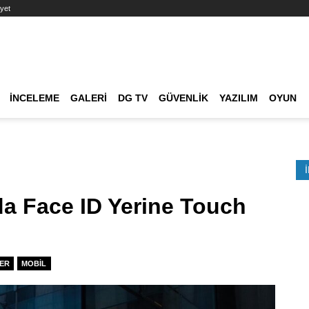
yet
Ana dolaşım
İNCELEME
GALERI
DG TV
GÜVENLIK
YAZILIM
OYUN
Etkinlik Ara
da Face ID Yerine Touch
ER
MOBIL