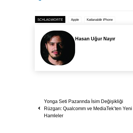
SCHLAGWORTE
Apple
Katlanabilir iPhone
Hasan Uğur Nayır
Yazı dolaşımı
Yonga Seti Pazarında İsim Değişikliği
Rüzgarı: Qualcomm ve MediaTek’ten Yeni
Hamleler