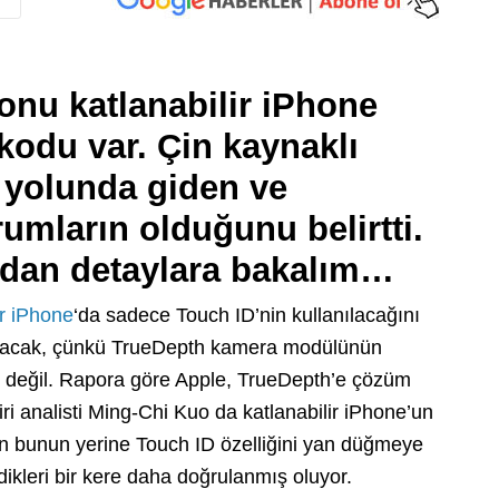
fonu katlanabilir iPhone
kodu var. Çin kaynaklı
li yolunda giden ve
umların olduğunu belirtti.
adan detaylara bakalım…
ir iPhone
‘da sadece Touch ID’nin kullanılacağını
lmayacak, çünkü TrueDepth kamera modülünün
de değil. Rapora göre Apple, TrueDepth’e çözüm
ri analisti Ming-Chi Kuo da katlanabilir iPhone’un
n bunun yerine Touch ID özelliğini yan düğmeye
ikleri bir kere daha doğrulanmış oluyor.