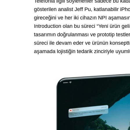
Telefonla ilgili söylenenler sadece bu kada
gösterilen analist Jeff Pu, katlanabilir iP
gireceğini ve her iki cihazın NPI aşamas
Introduction olan bu süreci “Yeni ürün geli
tasarımın doğrulanması ve prototip testleri 
süreci ile devam eder ve ürünün konseptt
aşamada lojistiğin tedarik zinciriyle uyum