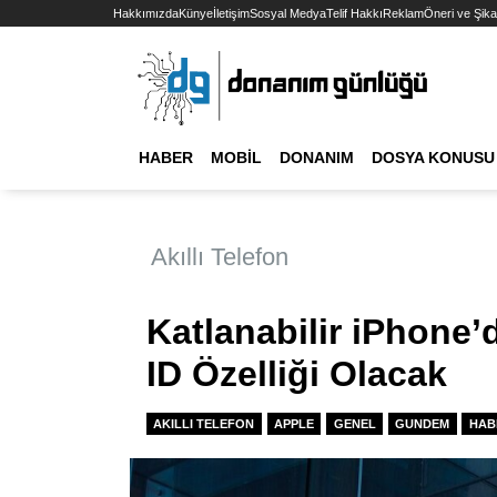
Hakkımızda
Künye
İletişim
Sosyal Medya
Telif Hakkı
Reklam
Öneri ve Şika
HABER
MOBIL
DONANIM
DOSYA KONUSU
Akıllı Telefon
Katlanabilir iPhone’
ID Özelliği Olacak
AKILLI TELEFON
APPLE
GENEL
GUNDEM
HAB