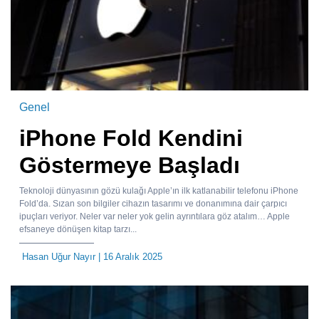
Genel
iPhone Fold Kendini
Göstermeye Başladı
Teknoloji dünyasının gözü kulağı Apple’ın ilk katlanabilir telefonu iPhone
Fold’da. Sızan son bilgiler cihazın tasarımı ve donanımına dair çarpıcı
ipuçları veriyor. Neler var neler yok gelin ayrıntılara göz atalım… Apple
efsaneye dönüşen kitap tarzı...
Hasan Uğur Nayır
| 16 Aralık 2025