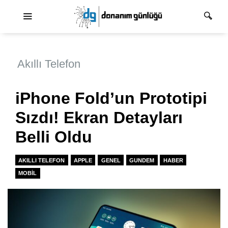
Ana dolaşım
Akıllı Telefon
iPhone Fold’un Prototipi
Sızdı! Ekran Detayları
Belli Oldu
AKILLI TELEFON
APPLE
GENEL
GUNDEM
HABER
MOBIL