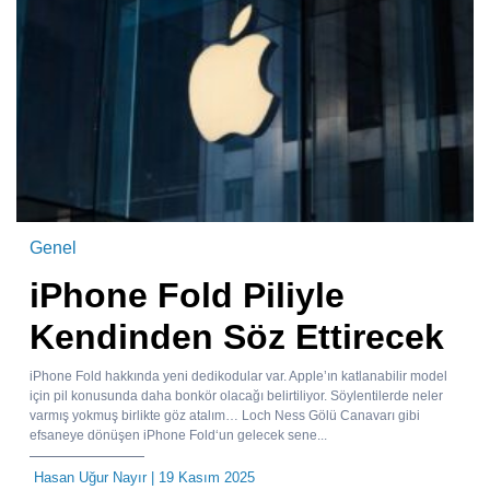
Genel
iPhone Fold Piliyle
Kendinden Söz Ettirecek
iPhone Fold hakkında yeni dedikodular var. Apple’ın katlanabilir model
için pil konusunda daha bonkör olacağı belirtiliyor. Söylentilerde neler
varmış yokmuş birlikte göz atalım… Loch Ness Gölü Canavarı gibi
efsaneye dönüşen iPhone Fold‘un gelecek sene...
Hasan Uğur Nayır
| 19 Kasım 2025