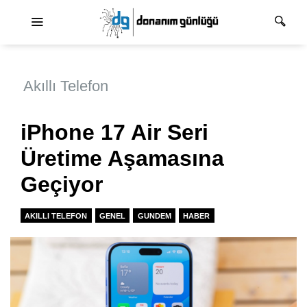
Ana dolaşım
Akıllı Telefon
iPhone 17 Air Seri
Üretime Aşamasına
Geçiyor
AKILLI TELEFON
GENEL
GUNDEM
HABER