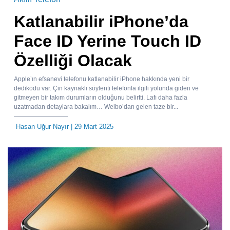
Katlanabilir iPhone’da
Face ID Yerine Touch ID
Özelliği Olacak
Apple’ın efsanevi telefonu katlanabilir iPhone hakkında yeni bir
dedikodu var. Çin kaynaklı söylenti telefonla ilgili yolunda giden ve
gitmeyen bir takım durumların olduğunu belirtti. Lafı daha fazla
uzatmadan detaylara bakalım… Weibo’dan gelen taze bir...
Hasan Uğur Nayır
| 29 Mart 2025