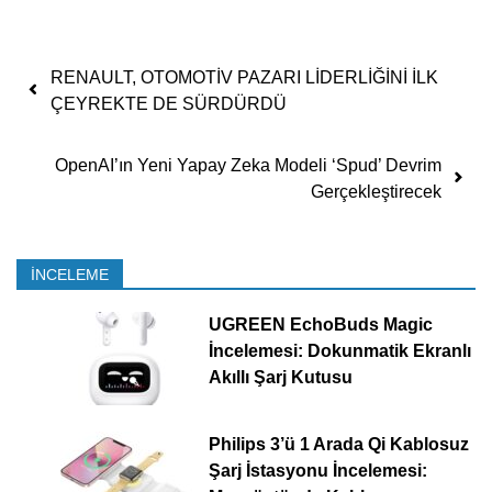
Yazı dolaşımı
RENAULT, OTOMOTİV PAZARI LİDERLİĞİNİ İLK
ÇEYREKTE DE SÜRDÜRDÜ
OpenAI’ın Yeni Yapay Zeka Modeli ‘Spud’ Devrim
Gerçekleştirecek
İNCELEME
UGREEN EchoBuds Magic
İncelemesi: Dokunmatik Ekranlı
Akıllı Şarj Kutusu
Philips 3’ü 1 Arada Qi Kablosuz
Şarj İstasyonu İncelemesi: