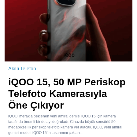
Akıllı Telefon
iQOO 15, 50 MP Periskop
Telefoto Kamerasıyla
Öne Çıkıyor
iQOO, merakla beklenen yeni amiral gemisi iQOO 15 için kamera
tarafında önemli bir detayı doğruladı. Cihazda büyük sensörlü 50
megapiksellik periskop telefoto kamera yer alacak. iQOO, yeni amiral
gemisi modeli iQOO 15’in tasarımını çoktan...