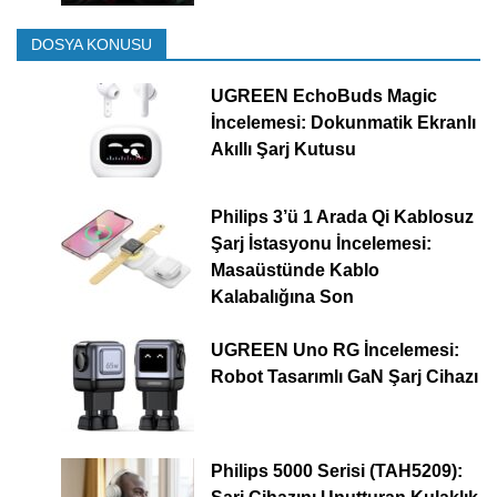
DOSYA KONUSU
UGREEN EchoBuds Magic
İncelemesi: Dokunmatik Ekranlı
Akıllı Şarj Kutusu
Philips 3’ü 1 Arada Qi Kablosuz
Şarj İstasyonu İncelemesi:
Masaüstünde Kablo
Kalabalığına Son
UGREEN Uno RG İncelemesi:
Robot Tasarımlı GaN Şarj Cihazı
Philips 5000 Serisi (TAH5209):