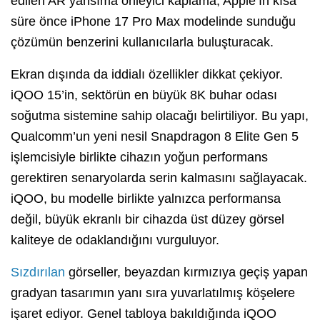
edilen AR yansıma önleyici kaplama, Apple’ın kısa
süre önce iPhone 17 Pro Max modelinde sunduğu
çözümün benzerini kullanıcılarla buluşturacak.
Ekran dışında da iddialı özellikler dikkat çekiyor.
iQOO 15’in, sektörün en büyük 8K buhar odası
soğutma sistemine sahip olacağı belirtiliyor. Bu yapı,
Qualcomm’un yeni nesil Snapdragon 8 Elite Gen 5
işlemcisiyle birlikte cihazın yoğun performans
gerektiren senaryolarda serin kalmasını sağlayacak.
iQOO, bu modelle birlikte yalnızca performansa
değil, büyük ekranlı bir cihazda üst düzey görsel
kaliteye de odaklandığını vurguluyor.
Sızdırılan
görseller, beyazdan kırmızıya geçiş yapan
gradyan tasarımın yanı sıra yuvarlatılmış köşelere
işaret ediyor. Genel tabloya bakıldığında iQOO