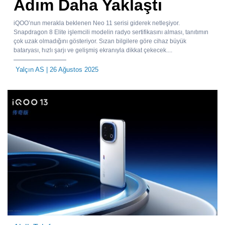
Adım Daha Yaklaştı
iQOO’nun merakla beklenen Neo 11 serisi giderek netleşiyor.
Snapdragon 8 Elite işlemcili modelin radyo sertifikasını alması, tanıtımın
çok uzak olmadığını gösteriyor. Sızan bilgilere göre cihaz büyük
bataryası, hızlı şarjı ve gelişmiş ekranıyla dikkat çekecek....
Yalçın AS
| 26 Ağustos 2025