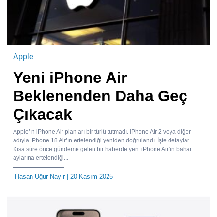
Apple
Yeni iPhone Air
Beklenenden Daha Geç
Çıkacak
Apple’ın iPhone Air planları bir türlü tutmadı. iPhone Air 2 veya diğer
adıyla iPhone 18 Air’ın ertelendiği yeniden doğrulandı. İşte detaylar…
Kısa süre önce gündeme gelen bir haberde yeni iPhone Air‘ın bahar
aylarına ertelendiği...
Hasan Uğur Nayır
| 20 Kasım 2025