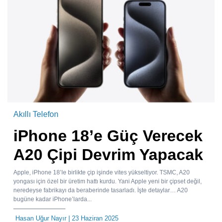
Akıllı Telefon
iPhone 18’e Güç Verecek
A20 Çipi Devrim Yapacak
Apple, iPhone 18’le birlikte çip işinde vites yükseltiyor. TSMC, A20
yongası için özel bir üretim hattı kurdu. Yani Apple yeni bir çipset değil,
neredeyse fabrikayı da beraberinde tasarladı. İşte detaylar… A20
bugüne kadar iPhone’larda...
Hasan Uğur Nayır
| 23 Haziran 2025