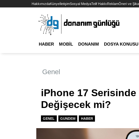
Hakkımızda
Künye
İletişim
Sosyal Medya
Telif Hakkı
Reklam
Öneri ve Şika
HABER
MOBIL
DONANIM
DOSYA KONUSU
Genel
iPhone 17 Serisinde
Değişecek mi?
GENEL
GUNDEM
HABER