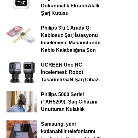
Dokunmatik Ekranlı Akıllı
Şarj Kutusu
Philips 3’ü 1 Arada Qi
Kablosuz Şarj İstasyonu
İncelemesi: Masaüstünde
Kablo Kalabalığına Son
UGREEN Uno RG
İncelemesi: Robot
Tasarımlı GaN Şarj Cihazı
Philips 5000 Serisi
(TAH5209): Şarj Cihazını
Unutturan Kulaklık
Samsung, yeni
katlanabilir telefonlarını