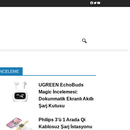
Facebook
Twitter
YouTube
İNCELEME
UGREEN EchoBuds
Magic İncelemesi:
Dokunmatik Ekranlı Akıllı
Şarj Kutusu
Philips 3’ü 1 Arada Qi
Kablosuz Şarj İstasyonu