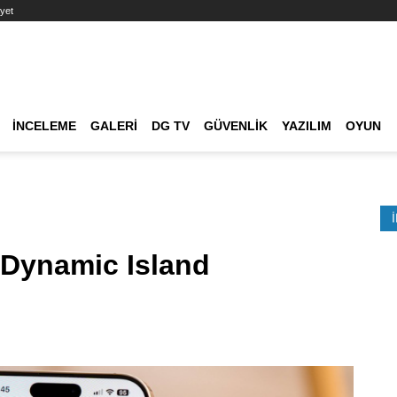
yet
Ana dolaşım
İNCELEME
GALERI
DG TV
GÜVENLIK
YAZILIM
OYUN
Etkinlik Ara
 Dynamic Island