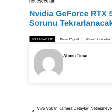
netleşecektir.
Nvidia GeForce RTX 
Sorunu Tekrarlanaca
SCHLAGWORTE
iPhone 17 çentik
iPhone 17 modelleri
Ahmet Timur
Yazı dolaşımı
Vivo V50’in Kamera Detayları Netleşmeye