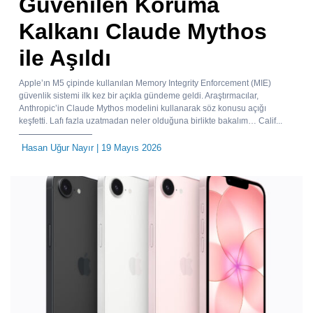
Güvenilen Koruma
Kalkanı Claude Mythos
ile Aşıldı
Apple’ın M5 çipinde kullanılan Memory Integrity Enforcement (MIE)
güvenlik sistemi ilk kez bir açıkla gündeme geldi. Araştırmacılar,
Anthropic’in Claude Mythos modelini kullanarak söz konusu açığı
keşfetti. Lafı fazla uzatmadan neler olduğuna birlikte bakalım… Calif...
Hasan Uğur Nayır
| 19 Mayıs 2026