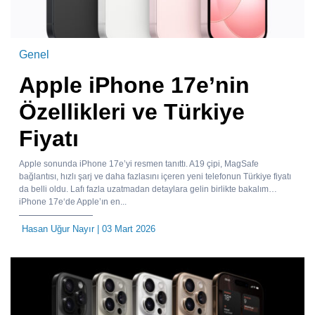
Genel
Apple iPhone 17e’nin
Özellikleri ve Türkiye
Fiyatı
Apple sonunda iPhone 17e’yi resmen tanıttı. A19 çipi, MagSafe
bağlantısı, hızlı şarj ve daha fazlasını içeren yeni telefonun Türkiye fiyatı
da belli oldu. Lafı fazla uzatmadan detaylara gelin birlikte bakalım…
iPhone 17e‘de Apple’ın en...
Hasan Uğur Nayır
| 03 Mart 2026