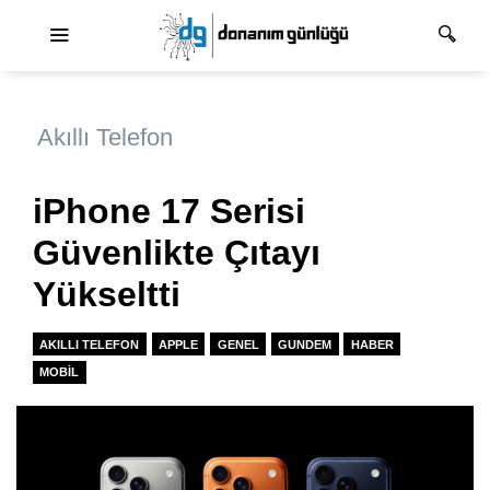
Ana dolaşım
Akıllı Telefon
iPhone 17 Serisi
Güvenlikte Çıtayı
Yükseltti
AKILLI TELEFON
APPLE
GENEL
GUNDEM
HABER
MOBIL