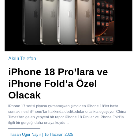
Akıllı Telefon
iPhone 18 Pro’lara ve
iPhone Fold’a Özel
Olacak
iPhone 17 serisi piyasa çıkmamışken şimdiden iPhone 18’ler hatta
sonraki nesil iPhone’lar hakkında dedikodular ortalıkta uçuşuyor. China
Times’tan gelen yepyeni bir rapor iPhone 18 Pro’lar ve iPhone Fold’la
ilgili bir gerçeği daha ortaya koydu....
Hasan Uğur Nayır
| 16 Haziran 2025