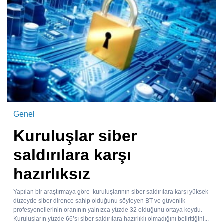
Genel
Kuruluşlar siber
saldırılara karşı
hazırlıksız
Yapılan bir araştırmaya göre kuruluşlarının siber saldırılara karşı yüksek
düzeyde siber dirence sahip olduğunu söyleyen BT ve güvenlik
profesyonellerinin oranının yalnızca yüzde 32 olduğunu ortaya koydu.
Kuruluşların yüzde 66’sı siber saldırılara hazırlıklı olmadığını belirttiğini...