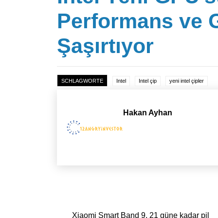
Performans ve 
Şaşırtıyor
SCHLAGWORTE
Intel
Intel çip
yeni intel çipler
Hakan Ayhan
Yazı dolaşımı
Xiaomi Smart Band 9, 21 güne kadar pil