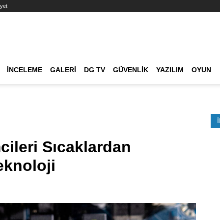
yet
Ana dolaşım
İNCELEME
GALERI
DG TV
GÜVENLIK
YAZILIM
OYUN
Etkinlik Ara
mcileri Sıcaklardan
eknoloji