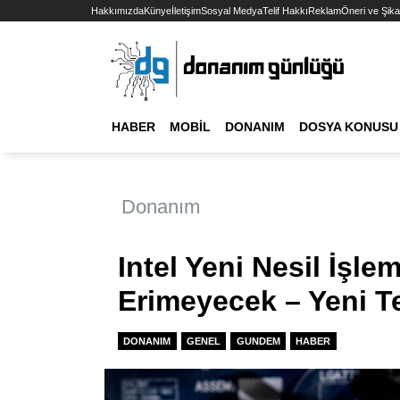
Hakkımızda
Künye
İletişim
Sosyal Medya
Telif Hakkı
Reklam
Öneri ve Şika
HABER
MOBIL
DONANIM
DOSYA KONUSU
Donanım
Intel Yeni Nesil İşle
Erimeyecek – Yeni T
DONANIM
GENEL
GUNDEM
HABER