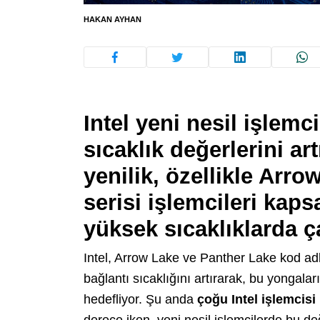
HAKAN AYHAN
Intel yeni nesil işlem
sıcaklık değerlerini ar
yenilik, özellikle Arr
serisi işlemcileri kap
yüksek sıcaklıklarda ç
Intel, Arrow Lake ve Panther Lake kod ad
bağlantı sıcaklığını artırarak, bu yongala
hedefliyor. Şu anda
çoğu Intel işlemcisi
derece iken, yeni nesil işlemcilerde bu d