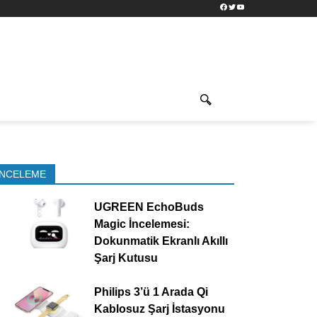
Facebook
Twitter
YouTube
İNCELEME
UGREEN EchoBuds
Magic İncelemesi:
Dokunmatik Ekranlı Akıllı
Şarj Kutusu
Philips 3’ü 1 Arada Qi
Kablosuz Şarj İstasyonu