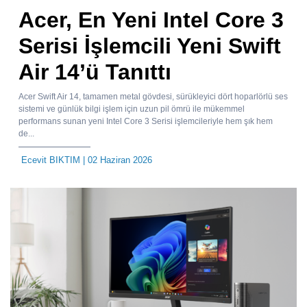
Acer, En Yeni Intel Core 3
Serisi İşlemcili Yeni Swift
Air 14’ü Tanıttı
Acer Swift Air 14, tamamen metal gövdesi, sürükleyici dört hoparlörlü ses
sistemi ve günlük bilgi işlem için uzun pil ömrü ile mükemmel
performans sunan yeni Intel Core 3 Serisi işlemcileriyle hem şık hem
de...
Ecevit BIKTIM
| 02 Haziran 2026