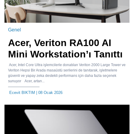
Genel
Acer, Veriton RA100 AI
Mini Workstation’ı Tanıttı
Acer, Intel Core Ultra işlemcilerle donatılan Veriton 2000 Large Tower ve
Veriton Hepsi Bir Arada masaüstü serilerini de tanıtarak, işletmelere
güvenli ve yapay zeka destekli performans için daha fazla seçenek
sunuyor Acer, artan...
Ecevit BIKTIM
| 08 Ocak 2026