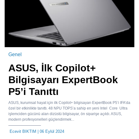
Genel
ASUS, İlk Copilot+
Bilgisayarı ExpertBook
P5’i Tanıttı
ASUS, kurumsal hayat için ilk Copilot+ bilgisayarı ExpertBook P5’i IFA’da
özel bir etkinlikte tanıttı. 48 NPU TOPS’a sahip en yeni Intel Core Ultra
işlemciden gücünü alan dizüstü bilgisayar, ön siparişe açıldı. ASUS,
modern profesyonelleri güçlendirmek...
Ecevit BIKTIM
| 06 Eylül 2024