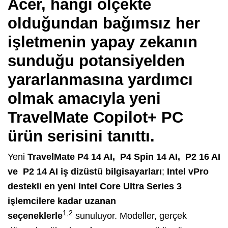
Acer, hangi ölçekte
olduğundan bağımsız her
işletmenin yapay zekanın
sunduğu potansiyelden
yararlanmasına yardımcı
olmak amacıyla yeni
TravelMate Copilot+ PC
ürün serisini tanıttı.
Yeni
TravelMate P4 14 AI, P4 Spin 14 AI, P2 16 AI
ve P2 14 AI iş dizüstü bilgisayarları
;
Intel vPro
destekli en yeni Intel Core Ultra Series 3
işlemcilere kadar uzanan
1,2
seçeneklerle
sunuluyor. Modeller, gerçek