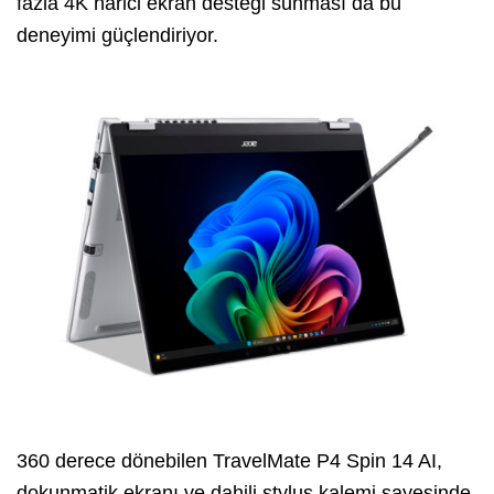
fazla 4K harici ekran desteği sunması da bu
deneyimi güçlendiriyor.
360 derece dönebilen TravelMate P4 Spin 14 AI,
dokunmatik ekranı ve dahili stylus kalemi sayesinde