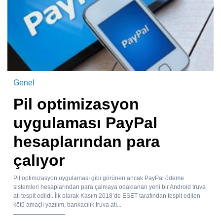
Genel
Pil optimizasyon
uygulaması PayPal
hesaplarından para
çalıyor
Pil optimizasyon uygulaması gibi görünen ancak PayPal ödeme
sistemleri hesaplarından para çalmaya odaklanan yeni bir Android truva
atı tespit edildi. İlk olarak Kasım 2018’de ESET tarafından tespit edilen
kötü amaçlı yazılım, bankacılık truva atı...