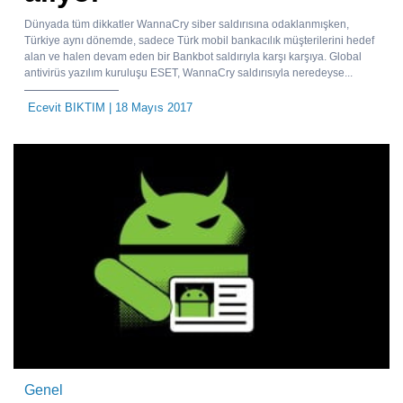
Dünyada tüm dikkatler WannaCry siber saldırısına odaklanmışken,
Türkiye aynı dönemde, sadece Türk mobil bankacılık müşterilerini hedef
alan ve halen devam eden bir Bankbot saldırıyla karşı karşıya. Global
antivirüs yazılım kuruluşu ESET, WannaCry saldırısıyla neredeyse...
Ecevit BIKTIM
| 18 Mayıs 2017
Genel