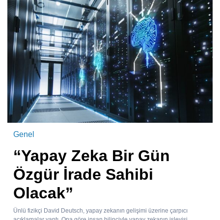
Genel
“Yapay Zeka Bir Gün
Özgür İrade Sahibi
Olacak”
Ünlü fizikçi David Deutsch, yapay zekanın gelişimi üzerine çarpıcı
açıklamalar yaptı. Ona göre insan bilinciyle yapay zekanın işleyişi