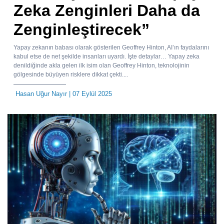
Zeka Zenginleri Daha da
Zenginleştirecek”
Yapay zekanın babası olarak gösterilen Geoffrey Hinton, AI’ın faydalarını
kabul etse de net şekilde insanları uyardı. İşte detaylar… Yapay zeka
denildiğinde akla gelen ilk isim olan Geoffrey Hinton, teknolojinin
gölgesinde büyüyen risklere dikkat çekti....
Hasan Uğur Nayır
| 07 Eylül 2025