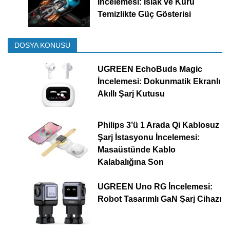
İncelemesi: Islak ve Kuru
Temizlikte Güç Gösterisi
DOSYA KONUSU
UGREEN EchoBuds Magic
İncelemesi: Dokunmatik Ekranlı
Akıllı Şarj Kutusu
Philips 3’ü 1 Arada Qi Kablosuz
Şarj İstasyonu İncelemesi:
Masaüstünde Kablo
Kalabalığına Son
UGREEN Uno RG İncelemesi:
Robot Tasarımlı GaN Şarj Cihazı