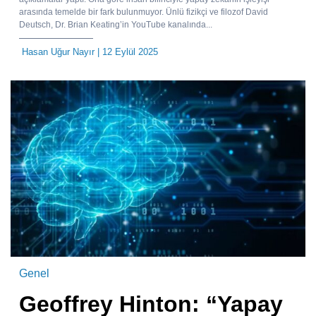
arasında temelde bir fark bulunmuyor. Ünlü fizikçi ve filozof David
Deutsch, Dr. Brian Keating’in YouTube kanalında...
Hasan Uğur Nayır
| 12 Eylül 2025
Genel
Geoffrey Hinton: “Yapay