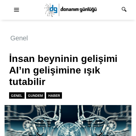
Ana dolaşım
Genel
İnsan beyninin gelişimi
AI’ın gelişimine ışık
tutabilir
GENEL
GUNDEM
HABER