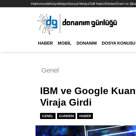
Hakkımızda
Künye
İletişim
Sosyal Medya
Telif Hakkı
Reklam
Öneri ve Şika
HABER
MOBIL
DONANIM
DOSYA KONUSU
Genel
IBM ve Google Kuan
Viraja Girdi
GENEL
GUNDEM
HABER