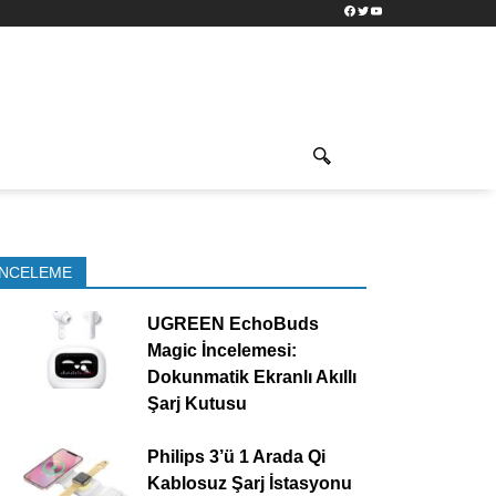
Facebook
Twitter
YouTube
İNCELEME
UGREEN EchoBuds
Magic İncelemesi:
Dokunmatik Ekranlı Akıllı
Şarj Kutusu
Philips 3’ü 1 Arada Qi
Kablosuz Şarj İstasyonu