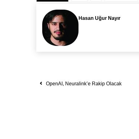
Hasan Uğur Nayır
Yazı dolaşımı
OpenAI, Neuralink’e Rakip Olacak