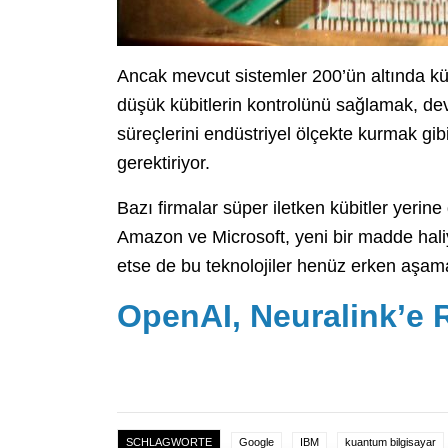
Ancak mevcut sistemler 200’ün altında kübi
düşük kübitlerin kontrolünü sağlamak, de
süreçlerini endüstriyel ölçekte kurmak gi
gerektiriyor.
Bazı firmalar süper iletken kübitler yerine
Amazon ve Microsoft, yeni bir madde haliyle
etse de bu teknolojiler henüz erken aşam
OpenAI, Neuralink’e 
SCHLAGWORTE
Google
IBM
kuantum bilgisayar