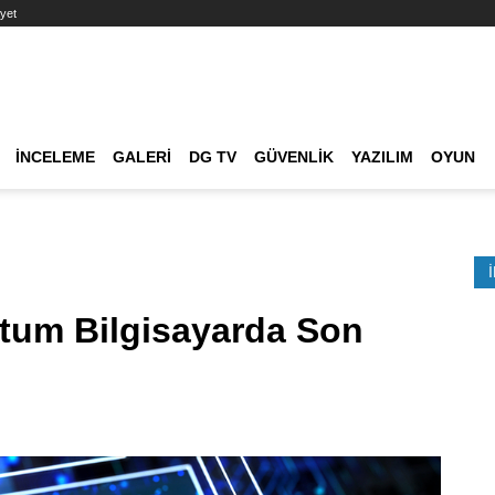
yet
Ana dolaşım
İNCELEME
GALERI
DG TV
GÜVENLIK
YAZILIM
OYUN
Etkinlik Ara
tum Bilgisayarda Son