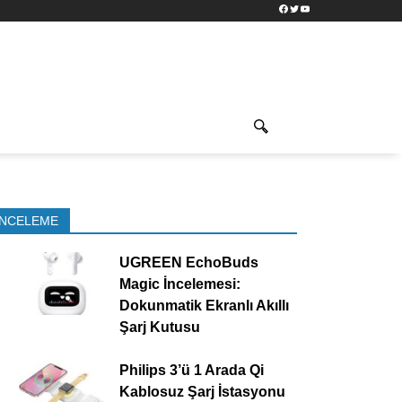
Facebook
Twitter
YouTube
İNCELEME
UGREEN EchoBuds
Magic İncelemesi:
Dokunmatik Ekranlı Akıllı
Şarj Kutusu
Philips 3’ü 1 Arada Qi
Kablosuz Şarj İstasyonu