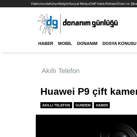
Hakkımızda
Künye
İletişim
Sosyal Medya
Telif Hakkı
Reklam
Öneri ve Şika
HABER
MOBIL
DONANIM
DOSYA KONUSU
Akıllı Telefon
Huawei P9 çift kamera
AKILLI TELEFON
GUNDEM
HABER