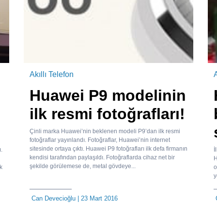
Akıllı Telefon
A
Huawei P9 modelinin
ilk resmi fotoğrafları!
Çinli marka Huawei’nin beklenen modeli P9’dan ilk resmi
fotoğraflar yayınlandı. Fotoğraflar, Huawei’nin internet
sitesinde ortaya çıktı. Huawei P9 fotoğrafları ilk defa firmanın
.
İ
kendisi tarafından paylaşıldı. Fotoğraflarda cihaz net bir
H
şekilde görülemese de, metal gövdeye...
k
o
y
Can Devecioğlu
| 23 Mart 2016