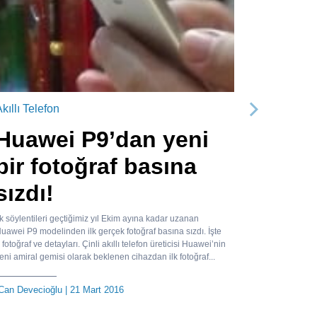
kıllı Telefon
Sonraki
Huawei P9’dan yeni
bir fotoğraf basına
sızdı!
lk söylentileri geçtiğimiz yıl Ekim ayına kadar uzanan
uawei P9 modelinden ilk gerçek fotoğraf basına sızdı. İşte
 fotoğraf ve detayları. Çinli akıllı telefon üreticisi Huawei’nin
eni amiral gemisi olarak beklenen cihazdan ilk fotoğraf...
Can Devecioğlu
| 21 Mart 2016