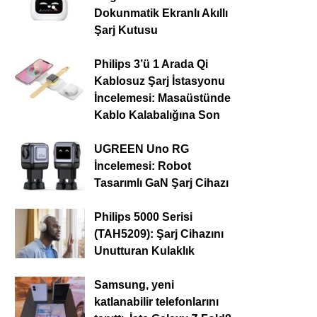
Dokunmatik Ekranlı Akıllı
Şarj Kutusu
Philips 3’ü 1 Arada Qi
Kablosuz Şarj İstasyonu
İncelemesi: Masaüstünde
Kablo Kalabalığına Son
UGREEN Uno RG
İncelemesi: Robot
Tasarımlı GaN Şarj Cihazı
Philips 5000 Serisi
(TAH5209): Şarj Cihazını
Unutturan Kulaklık
Samsung, yeni
katlanabilir telefonlarını