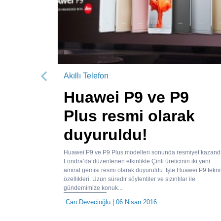
Akıllı Telefon
Önceki
Huawei P9 ve P9
Plus resmi olarak
duyuruldu!
Huawei P9 ve P9 Plus modelleri sonunda resmiyet kazandı
Londra’da düzenlenen etkinlikte Çinli üreticinin iki yeni
amiral gemisi resmi olarak duyuruldu. İşte Huawei P9 tekni
özellikleri. Uzun süredir söylentiler ve sızıntılar ile
gündemimize konuk...
Can Devecioğlu
| 06 Nisan 2016