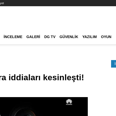
yet
Ana dolaşım
İNCELEME
GALERI
DG TV
GÜVENLIK
YAZILIM
OYUN
Etkinlik Ara
 iddiaları kesinleşti!