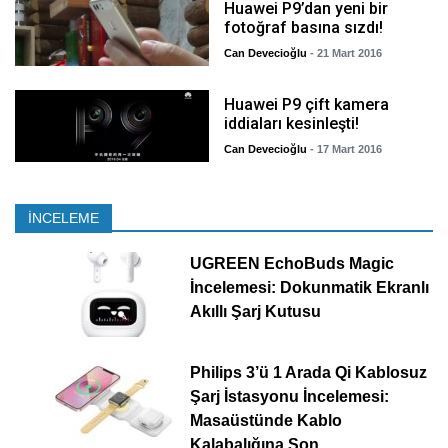
Huawei P9’dan yeni bir
fotoğraf basına sızdı!
Can Devecioğlu
- 21 Mart 2016
Huawei P9 çift kamera
iddiaları kesinleşti!
Can Devecioğlu
- 17 Mart 2016
İNCELEME
UGREEN EchoBuds Magic
İncelemesi: Dokunmatik Ekranlı
Akıllı Şarj Kutusu
Philips 3’ü 1 Arada Qi Kablosuz
Şarj İstasyonu İncelemesi:
Masaüstünde Kablo
Kalabalığına Son