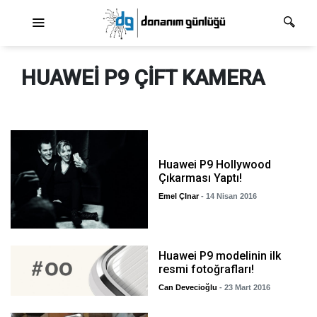
Ana dolaşım
HUAWEI P9 ÇIFT KAMERA
Huawei P9 Hollywood
Çıkarması Yaptı!
Emel ÇInar
- 14 Nisan 2016
Huawei P9 modelinin ilk
resmi fotoğrafları!
Can Devecioğlu
- 23 Mart 2016