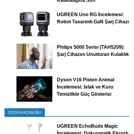
Kalabalığına Son
UGREEN Uno RG İncelemesi:
Robot Tasarımlı GaN Şarj Cihazı
Philips 5000 Serisi (TAH5209):
Şarj Cihazını Unutturan Kulaklık
Dyson V16 Piston Animal
İncelemesi: Islak ve Kuru
Temizlikte Güç Gösterisi
DOSYA KONUSU
UGREEN EchoBuds Magic
İncelemesi: Dokunmatik Ekranlı