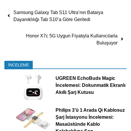
Yazı dolaşımı
Samsung Galaxy Tab S11 Ultra’nın Batarya
Dayanıklılığı Tab S10’a Göre Geriledi
Honor X7c 5G Uygun Fiyatıyla Kullanıcılarla
Buluşuyor
İNCELEME
UGREEN EchoBuds Magic
İncelemesi: Dokunmatik Ekranlı
Akıllı Şarj Kutusu
Philips 3’ü 1 Arada Qi Kablosuz
Şarj İstasyonu İncelemesi:
Masaüstünde Kablo