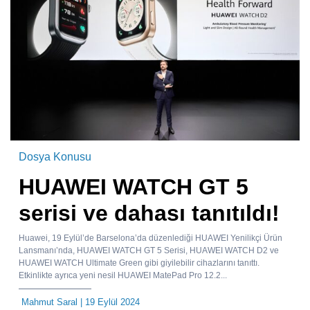
Dosya Konusu
HUAWEI WATCH GT 5
serisi ve dahası tanıtıldı!
Huawei, 19 Eylül’de Barselona’da düzenlediği HUAWEI Yenilikçi Ürün
Lansmanı’nda, HUAWEI WATCH GT 5 Serisi, HUAWEI WATCH D2 ve
HUAWEI WATCH Ultimate Green gibi giyilebilir cihazlarını tanıttı.
Etkinlikte ayrıca yeni nesil HUAWEI MatePad Pro 12.2...
Mahmut Saral
| 19 Eylül 2024