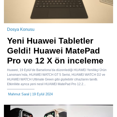
Dosya Konusu
Yeni Huawei Tabletler
Geldi! Huawei MatePad
Pro ve 12 X ön inceleme
Huawei, 19 Eylül’de Barselona’da düzenlediği HUAWEI Yenilikçi Ürün
Lansmanı’nda, HUAWEI WATCH GT 5 Serisi, HUAWEI WATCH D2 ve
HUAWEI WATCH Ultimate Green gibi giyilebilir cihazlarını tanıttı.
Etkinlikte ayrıca yeni nesil HUAWEI MatePad Pro 12.2...
Mahmut Saral
| 19 Eylül 2024